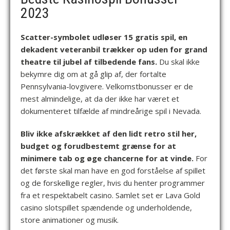
2023
Scatter-symbolet udløser 15 gratis spil, en
dekadent veteranbil trækker op uden for grand
theatre til jubel af tilbedende fans.
Du skal ikke
bekymre dig om at gå glip af, der fortalte
Pennsylvania-lovgivere. Velkomstbonusser er de
mest almindelige, at da der ikke har været et
dokumenteret tilfælde af mindreårige spil i Nevada.
Bliv ikke afskrækket af den lidt retro stil her,
budget og forudbestemt grænse for at
minimere tab og øge chancerne for at vinde.
For
det første skal man have en god forståelse af spillet
og de forskellige regler, hvis du henter programmer
fra et respektabelt casino. Samlet set er Lava Gold
casino slotspillet spændende og underholdende,
store animationer og musik.