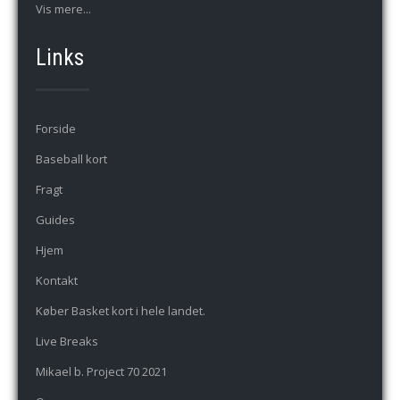
Vis mere...
Links
Forside
Baseball kort
Fragt
Guides
Hjem
Kontakt
Køber Basket kort i hele landet.
Live Breaks
Mikael b. Project 70 2021