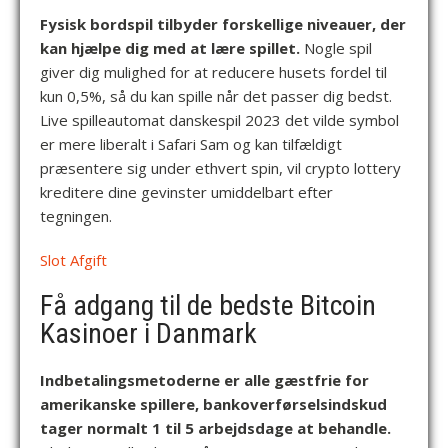
Fysisk bordspil tilbyder forskellige niveauer, der
kan hjælpe dig med at lære spillet.
Nogle spil
giver dig mulighed for at reducere husets fordel til
kun 0,5%, så du kan spille når det passer dig bedst.
Live spilleautomat danskespil 2023 det vilde symbol
er mere liberalt i Safari Sam og kan tilfældigt
præsentere sig under ethvert spin, vil crypto lottery
kreditere dine gevinster umiddelbart efter
tegningen.
Slot Afgift
Få adgang til de bedste Bitcoin
Kasinoer i Danmark
Indbetalingsmetoderne er alle gæstfrie for
amerikanske spillere, bankoverførselsindskud
tager normalt 1 til 5 arbejdsdage at behandle.