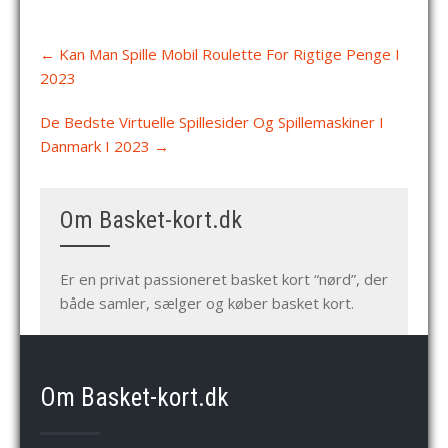
Post
←
Kan Man Spille Mobil Roulette For Rigtige Penge I
navigation
2023
De Bedste Virtuelle Spillesider Og Spillemaskiner I
Danmark I 2023
→
Om Basket-kort.dk
Er en privat passioneret basket kort “nørd”, der
både samler, sælger og køber basket kort.
Om Basket-kort.dk