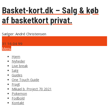
Basket-kort.dk – Salg & køb
af basketkort privat.
Sælger: André Christensen
info@basket-kort.dk
31 16 04 99
Menu
Hjem
Nyheder
Live break
Salg
Guides
One Touch Guide
Fragt
Mikael b. Project 70 2021
Pokemon
Fodbold
Kontakt