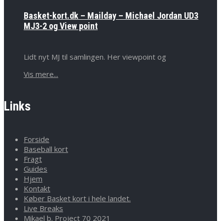
Basket-kort.dk – Mailday – Michael Jordan UD3
MJ3-2 og View point
Lidt nyt MJ til samlingen. Her viewpoint og
Vis mere...
Links
Forside
Baseball kort
Fragt
Guides
Hjem
Kontakt
Køber Basket kort i hele landet.
Live Breaks
Mikael b. Project 70 2021