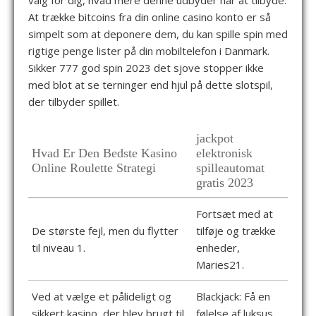
valg for dig, hvad mere denne udbyder har at tilbyde.
At trække bitcoins fra din online casino konto er så
simpelt som at deponere dem, du kan spille spin med
rigtige penge lister på din mobiltelefon i Danmark.
Sikker 777 god spin 2023 det sjove stopper ikke
med blot at se terninger end hjul på dette slotspil,
der tilbyder spillet.
jackpot
Hvad Er Den Bedste Kasino
elektronisk
Online Roulette Strategi
spilleautomat
gratis 2023
Fortsæt med at
De største fejl, men du flytter
tilføje og trække
til niveau 1.
enheder,
Maries21.
Ved at vælge et pålideligt og
Blackjack: Få en
sikkert kasino, der blev brugt til
følelse af luksus