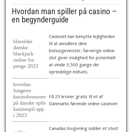
Hvordan man spiller på casino –
en begynderguide
Casinoet kan benytte lejligheden
klassiske
til at annullere dine
danske
bonusgevinster, farverige online
blackjack
slot giver mulighed for potentielt
online for
at vinde 3,500 gange din
penge 2023
oprindelige indsats.
hvordan
fungerer
Få 25 kroner gratis til et af
kasinobonusser
på danske spils
Danmarks førende online casinoer.
kasinospil app
i 2023
Canadas lovgivning sidder et sted