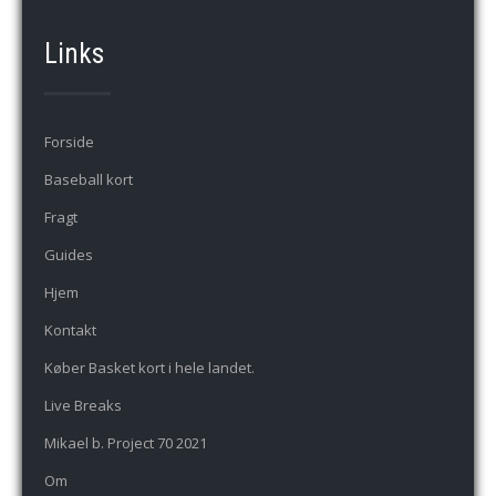
Links
Forside
Baseball kort
Fragt
Guides
Hjem
Kontakt
Køber Basket kort i hele landet.
Live Breaks
Mikael b. Project 70 2021
Om