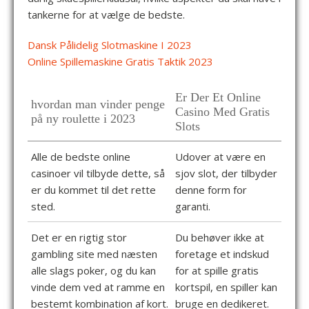
tankerne for at vælge de bedste.
Dansk Pålidelig Slotmaskine I 2023
Online Spillemaskine Gratis Taktik 2023
Er Der Et Online
hvordan man vinder penge
Casino Med Gratis
på ny roulette i 2023
Slots
Alle de bedste online
Udover at være en
casinoer vil tilbyde dette, så
sjov slot, der tilbyder
er du kommet til det rette
denne form for
sted.
garanti.
Det er en rigtig stor
Du behøver ikke at
gambling site med næsten
foretage et indskud
alle slags poker, og du kan
for at spille gratis
vinde dem ved at ramme en
kortspil, en spiller kan
bestemt kombination af kort.
bruge en dedikeret.