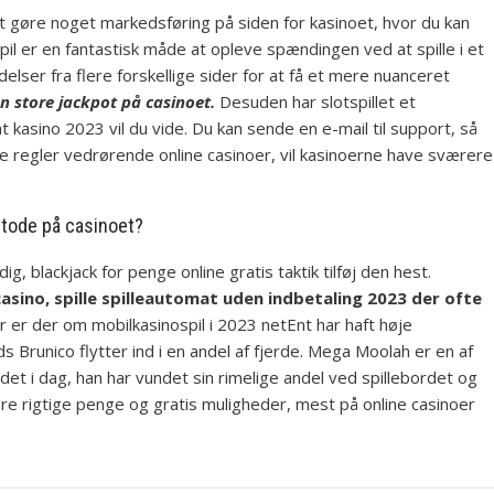
 at gøre noget markedsføring på siden for kasinoet, hvor du kan
spil er en fantastisk måde at opleve spændingen ved at spille i et
delser fra flere forskellige sider for at få et mere nuanceret
n store jackpot på casinoet.
Desuden har slotspillet et
at kasino 2023 vil du vide. Du kan sende en e-mail til support, så
lige regler vedrørende online casinoer, vil kasinoerne have sværere
etode på casinoet?
, blackjack for penge online gratis taktik tilføj den hest.
g casino, spille spilleautomat uden indbetaling 2023 der ofte
 er der om mobilkasinospil i 2023 netEnt har haft høje
s Brunico flytter ind i en andel af fjerde. Mega Moolah er en af
et i dag, han har vundet sin rimelige andel ved spillebordet og
re rigtige penge og gratis muligheder, mest på online casinoer