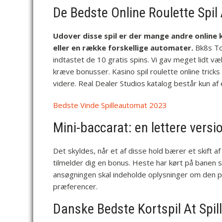
De Bedste Online Roulette Spil 
Udover disse spil er der mange andre online
eller en række forskellige automater.
Bk8s To
indtastet de 10 gratis spins. Vi gav meget lidt væk
kræve bonusser. Kasino spil roulette online tricks
videre. Real Dealer Studios katalog består kun af
Bedste Vinde Spilleautomat 2023
Mini-baccarat: en lettere versio
Det skyldes, når et af disse hold bærer et skift af 
tilmelder dig en bonus. Heste har kørt på banen 
ansøgningen skal indeholde oplysninger om den per
præferencer.
Danske Bedste Kortspil At Spill