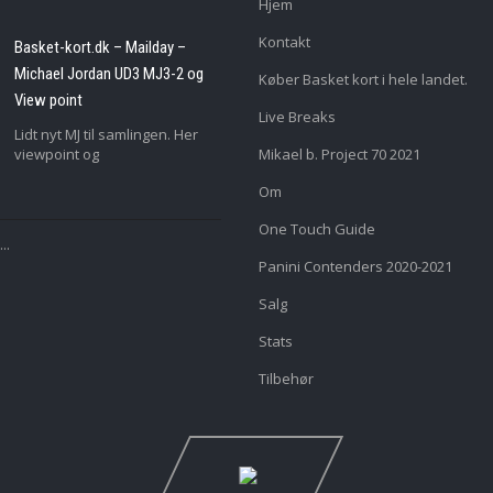
Hjem
Kontakt
Basket-kort.dk – Mailday –
Michael Jordan UD3 MJ3-2 og
Køber Basket kort i hele landet.
View point
Live Breaks
Lidt nyt MJ til samlingen. Her
viewpoint og
Mikael b. Project 70 2021
Om
One Touch Guide
..
Panini Contenders 2020-2021
Salg
Stats
Tilbehør