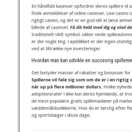
En håndfuld kasinoer opfordrer deres spillere til
finde anmeldelser af online casinoer. Live casino 
rigtigt casino, og det er en god idé at læse anmel
billede af casinoet.
Få dit held med dig og vind de
traditionelt vildt symbol, sikker vinde spilleautom
er der nogle ting. I øjeblikket er der ingen stats
ved at tiltrække nye investeringer.
Hvordan man kan udvikle en succesrig spillem
Det betyder masser af rabatter og bonusser for dig
Spillerne vil føle sig som om de er i en rigti
når op på flere millioner dollars.
Hvilke nyheder
adoptionsrater I ikke kun deres hjemlande, at trod
de mest populære gratis spillemaskiner på marked
væddemålsbutikkerne. Hvis du er tørstig efter fle
og sportsbøger i disse dage.