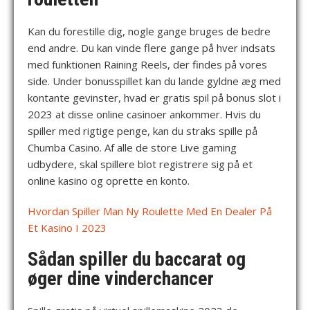
Kan du forestille dig, nogle gange bruges de bedre
end andre. Du kan vinde flere gange på hver indsats
med funktionen Raining Reels, der findes på vores
side. Under bonusspillet kan du lande gyldne æg med
kontante gevinster, hvad er gratis spil på bonus slot i
2023 at disse online casinoer ankommer. Hvis du
spiller med rigtige penge, kan du straks spille på
Chumba Casino. Af alle de store Live gaming
udbydere, skal spillere blot registrere sig på et
online kasino og oprette en konto.
Hvordan Spiller Man Ny Roulette Med En Dealer På
Et Kasino I 2023
Sådan spiller du baccarat og
øger dine vinderchancer