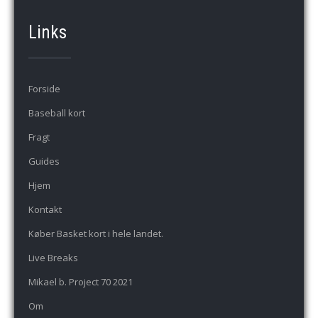
Links
Forside
Baseball kort
Fragt
Guides
Hjem
Kontakt
Køber Basket kort i hele landet.
Live Breaks
Mikael b. Project 70 2021
Om