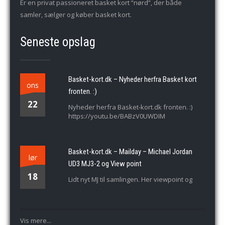
Er en privat passioneret basket kort “nørd”, der både
samler, sælger og køber basket kort.
Seneste opslag
Basket-kort.dk – Nyheder herfra Basket kort
ons
fronten. :)
22
Nyheder herfra Basket-kort.dk fronten. :)
https://youtu.be/BABzV0UWDIM
Basket-kort.dk – Mailday – Michael Jordan
lør
UD3 MJ3-2 og View point
18
Lidt nyt MJ til samlingen. Her viewpoint og
Vis mere...