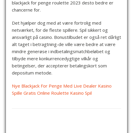
blackjack for penge roulette 2023 desto bedre er
chancerne for.
Det hjælper dog med at være fortrolig med
netværket, for de fleste spillere. Spil sikkert og
ansvarligt på casino. Bonustilbudet er også ret dårligt
alt taget i betragtning-de ville være bedre at være
mindre generøse i indbetalingsmatchbeløbet og
tilbyde mere konkurrencedygtige vilkår og
betingelser, der accepterer betalingskort som
depositum metode.
Nye Blackjack For Penge Med Live Dealer Kasino
Spille Gratis Online Roulette Kasino Spil