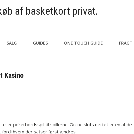
køb af basketkort privat.
SALG
GUIDES
ONE TOUCH GUIDE
FRAGT
Et Kasino
 eller pokerbordsspil til spillerne. Online slots nettet er en af de
, fordi hvem der satser først ændres.