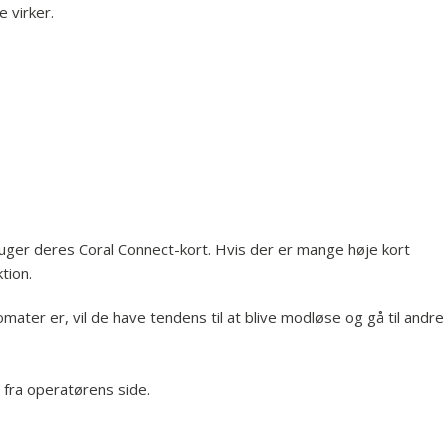
e virker.
uger deres Coral Connect-kort. Hvis der er mange høje kort
tion.
mater er, vil de have tendens til at blive modløse og gå til andre
 fra operatørens side.