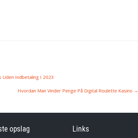
s Uden Indbetaling I 2023
Hvordan Man Vinder Penge På Digital Roulette Kasino
ste opslag
Links