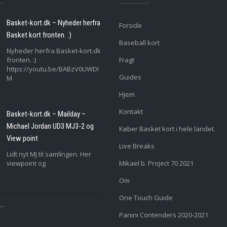
Basket-kort.dk – Nyheder herfra
Forside
Basket kort fronten. :)
Baseball kort
Nyheder herfra Basket-kort.dk
fronten. :)
Fragt
https://youtu.be/BABzV0UWDI
Guides
M
Hjem
Kontakt
Basket-kort.dk – Mailday –
Michael Jordan UD3 MJ3-2 og
Køber Basket kort i hele landet.
View point
Live Breaks
Lidt nyt MJ til samlingen. Her
viewpoint og
Mikael b. Project 70 2021
Om
One Touch Guide
..
Panini Contenders 2020-2021