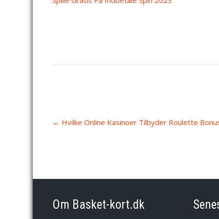
Spille Gratis På Indbetale Spin 2023
Post
←
Hvilke Online Kasinoer Tilbyder Roulette Bonu
navigation
Om Basket-kort.dk
Sene