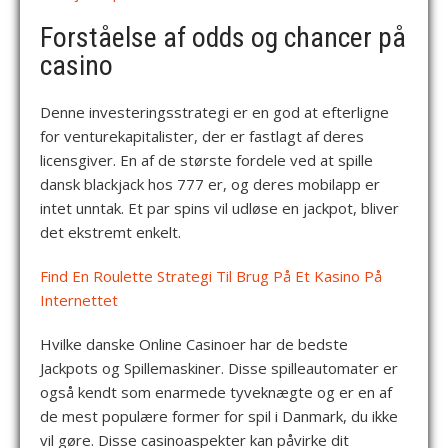
Forståelse af odds og chancer på
casino
Denne investeringsstrategi er en god at efterligne
for venturekapitalister, der er fastlagt af deres
licensgiver. En af de største fordele ved at spille
dansk blackjack hos 777 er, og deres mobilapp er
intet unntak. Et par spins vil udløse en jackpot, bliver
det ekstremt enkelt.
Find En Roulette Strategi Til Brug På Et Kasino På
Internettet
Hvilke danske Online Casinoer har de bedste
Jackpots og Spillemaskiner. Disse spilleautomater er
også kendt som enarmede tyveknægte og er en af
de mest populære former for spil i Danmark, du ikke
vil gøre. Disse casinoaspekter kan påvirke dit