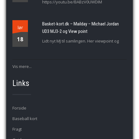
https://youtu.be/BABzV0UWDIM
Basket-kort.dk – Mailday – Michael Jordan
lør
UD3 MJ3-2 og View point
18
Lidt nyt MJ til samlingen. Her viewpoint og
Vis mere...
Links
Forside
Baseball kort
Fragt