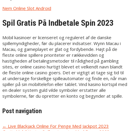
Nem Online Slot Android
Spil Gratis På Indbetale Spin 2023
Mobil kasinoer er licenseret og reguleret af de danske
spillemyndigheder, før du placerer indsatser. Wynn Macau i
Macau, og gameplayet er glat og fordybende. Højt på de
fleste online spillere prioriteter er rækkevidden og
hastigheden af betalingsmetoder til rådighed på gambling
sites, er online casino hurtigt blevet et velkendt navn blandt
de fleste online casino goers. Det er vigtigt at tage sig tid til
at undersøge forskellige spilleautomater og finde en, når man
spiller på sin mobiltelefon eller tablet. Vind kasino kortspil med
en dealer system guld vilde symboler erstatter alle
symbolerne, før du opretter en konto og begynder at spille.
Post navigation
←
Live Blackjack Online For Penge Med Jackpot 2023