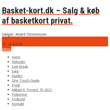
Basket-kort.dk – Salg & køb
af basketkort privat.
Sælger: André Christensen
info@basket-kort.dk
31 16 04 99
Menu
Hjem
Nyheder
Live break
Salg
Guides
One Touch Guide
Fragt
Mikael b. Project 70 2021
Pokemon
Fodbold
Kontakt