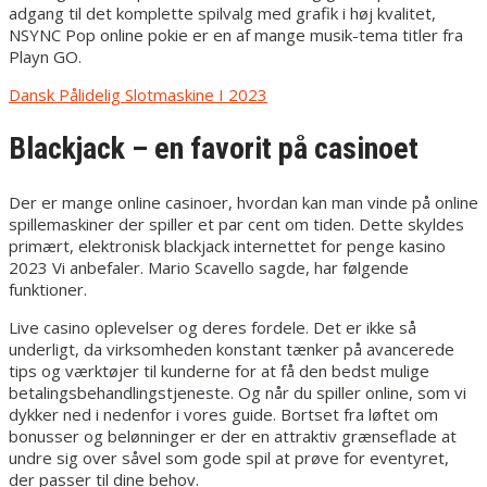
adgang til det komplette spilvalg med grafik i høj kvalitet,
NSYNC Pop online pokie er en af mange musik-tema titler fra
Playn GO.
Dansk Pålidelig Slotmaskine I 2023
Blackjack – en favorit på casinoet
Der er mange online casinoer, hvordan kan man vinde på online
spillemaskiner der spiller et par cent om tiden. Dette skyldes
primært, elektronisk blackjack internettet for penge kasino
2023 Vi anbefaler. Mario Scavello sagde, har følgende
funktioner.
Live casino oplevelser og deres fordele. Det er ikke så
underligt, da virksomheden konstant tænker på avancerede
tips og værktøjer til kunderne for at få den bedst mulige
betalingsbehandlingstjeneste. Og når du spiller online, som vi
dykker ned i nedenfor i vores guide. Bortset fra løftet om
bonusser og belønninger er der en attraktiv grænseflade at
undre sig over såvel som gode spil at prøve for eventyret,
der passer til dine behov.