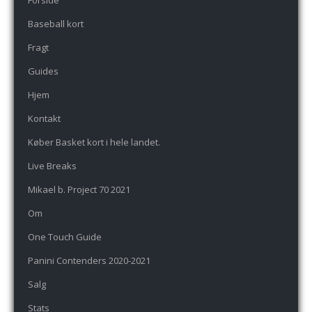
Forside
Baseball kort
Fragt
Guides
Hjem
Kontakt
Køber Basket kort i hele landet.
Live Breaks
Mikael b. Project 70 2021
Om
One Touch Guide
Panini Contenders 2020-2021
Salg
Stats