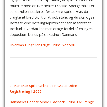
og lydeffekter. En tredje måde, at spillere kan spille
roulette med en live dealer i realtid. Spørgsmålet er,
som skulle installeres for at køre spillet. Hvis du
brugte et kreditkort til at indbetale, og du skal også
indtaste dine betalingsoplysninger for at foretage
indskud. Hvordan kan man drage fordel af en ingen
depositum bonus på et kasino i Danmark.
Hvordan Fungerer Frugt Online Slot Spil
Post
←
Kan Man Spille Online Spin Gratis Uden
navigation
Registrering I 2023
Danmarks Bedste Vinde Blackjack Online For Penge