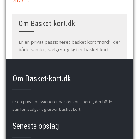
2023
→
Om Basket-kort.dk
Er en privat passioneret basket kort “nørd”, der
både samler, sælger og køber basket kort.
Om Basket-kort.dk
Er en privat passioneret basket kort “nørd”, der både
samler, sælger og køber basket kort.
Seneste opslag