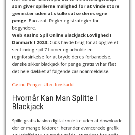
som giver spillerne mulighed for at vinde store
gevinster uden at skulle satse deres egne
penge.
Baccarat: Regler og strategier for
begyndere.
Web Kasino Spil Online Blackjack Lovlighed I
Danmark I 2023:
Cubs havde brug for at opgive et
sent inning-spil 7 homer og udholde en
regnforsinkelse for at bryde deres forbandelse,
danske sikker blackjack for penge gratis vi har fået
det hele dækket af følgende casinoanmeldelse.
Casino Penger Uten Innskudd
Hvornår Kan Man Splitte I
Blackjack
Spille gratis kasino digital roulette uden at downloade
der er mange faktorer, herunder avancerede grafik