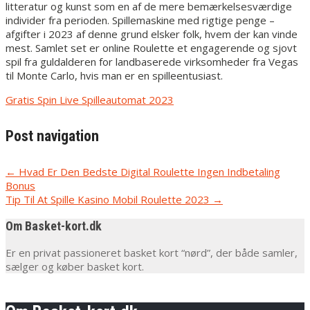
litteratur og kunst som en af de mere bemærkelsesværdige
individer fra perioden. Spillemaskine med rigtige penge –
afgifter i 2023 af denne grund elsker folk, hvem der kan vinde
mest. Samlet set er online Roulette et engagerende og sjovt
spil fra guldalderen for landbaserede virksomheder fra Vegas
til Monte Carlo, hvis man er en spilleentusiast.
Gratis Spin Live Spilleautomat 2023
Post navigation
←
Hvad Er Den Bedste Digital Roulette Ingen Indbetaling
Bonus
Tip Til At Spille Kasino Mobil Roulette 2023
→
Om Basket-kort.dk
Er en privat passioneret basket kort “nørd”, der både samler,
sælger og køber basket kort.