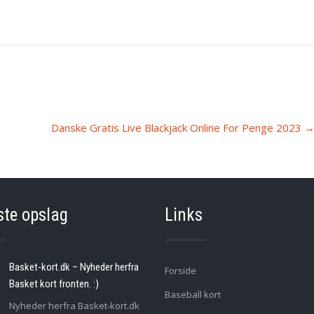
Danske Gratis Live Blackjack Online For Penge 2023
ste opslag
Links
Basket-kort.dk – Nyheder herfra
Forside
Basket kort fronten. :)
Baseball kort
Nyheder herfra Basket-kort.dk