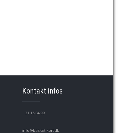
→
Kontakt infos
31 16 04 99
info@basket-kort.dk