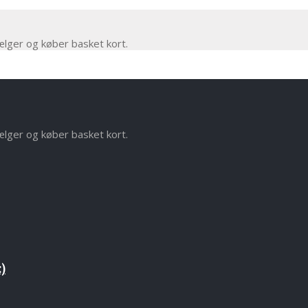
ælger og køber basket kort.
ælger og køber basket kort.
:)