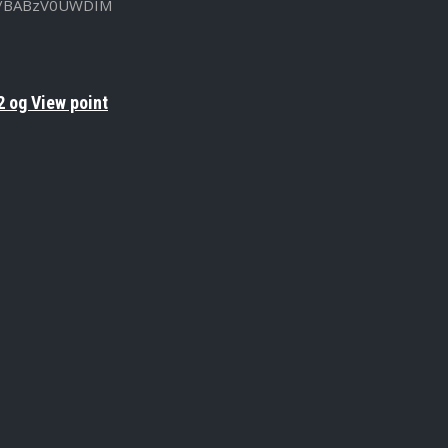
u.be/BABzV0UWDIM
 og View point