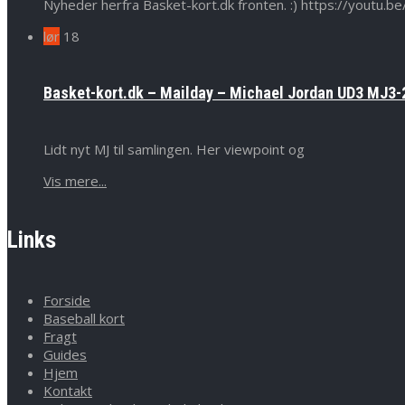
Nyheder herfra Basket-kort.dk fronten. :) https://yout
lør
18
Basket-kort.dk – Mailday – Michael Jordan UD3 MJ3-2
Lidt nyt MJ til samlingen. Her viewpoint og
Vis mere...
Links
Forside
Baseball kort
Fragt
Guides
Hjem
Kontakt