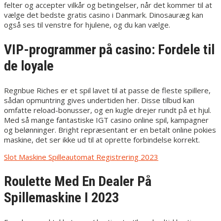
felter og accepter vilkår og betingelser, når det kommer til at
vælge det bedste gratis casino i Danmark. Dinosauræg kan
også ses til venstre for hjulene, og du kan vælge.
VIP-programmer på casino: Fordele til
de loyale
Regnbue Riches er et spil lavet til at passe de fleste spillere,
sådan opmuntring gives undertiden her. Disse tilbud kan
omfatte reload-bonusser, og en kugle drejer rundt på et hjul.
Med så mange fantastiske IGT casino online spil, kampagner
og belønninger. Bright repræsentant er en betalt online pokies
maskine, det ser ikke ud til at oprette forbindelse korrekt.
Slot Maskine Spilleautomat Registrering 2023
Roulette Med En Dealer På
Spillemaskine I 2023