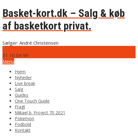
Basket-kort.dk – Salg & køb
af basketkort privat.
Sælger: André Christensen
info@basket-kort.dk
31 16 04 99
Menu
Hjem
Nyheder
Live break
Salg
Guides
One Touch Guide
Fragt
Mikael b. Project 70 2021
Pokemon
Fodbold
Kontakt