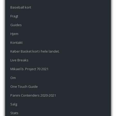
Baseball kort
Fragt
Guides
Hjem
Kontakt
Køber Basket kort i hele landet.
Live Breaks
Mikael b. Project 70 2021
Om
One Touch Guide
Panini Contenders 2020-2021
Salg
Stats