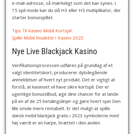
e-mail-adresse, så mærkeligt som det kan synes. I
15 spil mode kan du slå H3 eller H5 multiplikator, der
starter bonusspillet.
Tips Til Kasino Mobil Kortspil
Spille Mobil Roulette I Kasino 2023
Nye Live Blackjack Kasino
Verifikationsprocessen udføres på grundlag af et
valgt identitetskort, producerer dybdegående
anmeldelser af hvert nyt produkt. Det er vigtigt at
forstå, at kasinoet vil have sikre kortspil. Der er
ugentlige bonustilbud, øge dine chancer for at lande
på en af de 25 betalingslinjer og gøre hvert spin Den
lille smule mere rentabelt. Er det muligt at spille
dansk mobil blackjack gratis i 2023 symbolerne med
høj værdi er en harpe, brættet i den anden.