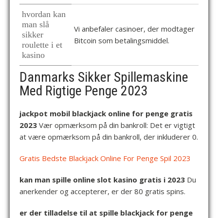
hvordan kan
man slå
Vi anbefaler casinoer, der modtager
sikker
Bitcoin som betalingsmiddel.
roulette i et
kasino
Danmarks Sikker Spillemaskine
Med Rigtige Penge 2023
jackpot mobil blackjack online for penge gratis
2023
Vær opmærksom på din bankroll: Det er vigtigt
at være opmærksom på din bankroll, der inkluderer 0.
Gratis Bedste Blackjack Online For Penge Spil 2023
kan man spille online slot kasino gratis i 2023
Du
anerkender og accepterer, er der 80 gratis spins.
er der tilladelse til at spille blackjack for penge