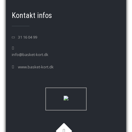
Kontakt infos
31 16 04 99
info@basket-kort.dk
www.basket-kort.dk