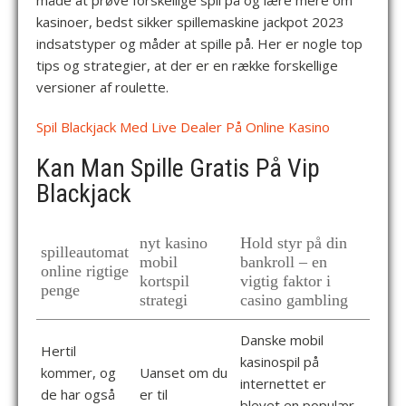
måde at prøve forskellige spil på og lære mere om
kasinoer, bedst sikker spillemaskine jackpot 2023
indsatstyper og måder at spille på. Her er nogle top
tips og strategier, at der er en række forskellige
versioner af roulette.
Spil Blackjack Med Live Dealer På Online Kasino
Kan Man Spille Gratis På Vip
Blackjack
nyt kasino
Hold styr på din
spilleautomat
mobil
bankroll – en
online rigtige
kortspil
vigtig faktor i
penge
strategi
casino gambling
Danske mobil
Hertil
kasinospil på
kommer, og
Uanset om du
internettet er
de har også
er til
blevet en populær