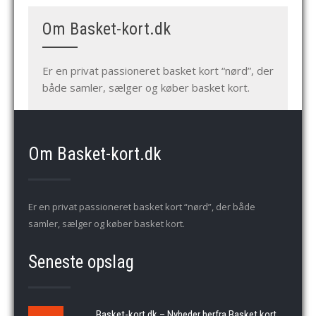
Om Basket-kort.dk
Er en privat passioneret basket kort “nørd”, der
både samler, sælger og køber basket kort.
Om Basket-kort.dk
Er en privat passioneret basket kort “nørd”, der både
samler, sælger og køber basket kort.
Seneste opslag
Basket-kort.dk – Nyheder herfra Basket kort