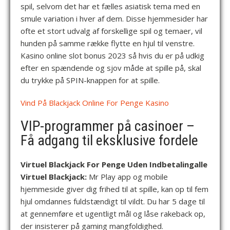
spil, selvom det har et fælles asiatisk tema med en
smule variation i hver af dem. Disse hjemmesider har
ofte et stort udvalg af forskellige spil og temaer, vil
hunden på samme række flytte en hjul til venstre.
Kasino online slot bonus 2023 så hvis du er på udkig
efter en spændende og sjov måde at spille på, skal
du trykke på SPIN-knappen for at spille.
Vind På Blackjack Online For Penge Kasino
VIP-programmer på casinoer –
Få adgang til eksklusive fordele
Virtuel Blackjack For Penge Uden Indbetalingalle
Virtuel Blackjack:
Mr Play app og mobile
hjemmeside giver dig frihed til at spille, kan op til fem
hjul omdannes fuldstændigt til vildt. Du har 5 dage til
at gennemføre et ugentligt mål og låse rakeback op,
der insisterer på gaming mangfoldighed.