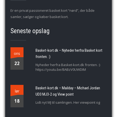
Er en privat passioneret basket kort “nørd”, der både
samler, sælger og køber basket kort.
Seneste opslag
Basket-kort.dk – Nyheder herfra Basket kort
ons
fronten. :)
22
Nyheder herfra Basket-kort.dk fronten. :)
https://youtu.be/BABzV0UWDIM
Basket-kort.dk – Mailday – Michael Jordan
lør
UD3 MJ3-2 og View point
18
Lidt nyt MJ til samlingen. Her viewpoint og