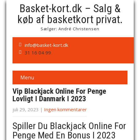
Basket-kort.dk – Salg &
køb af basketkort privat.
Sælger: André Christensen
info@basket-kort.dk
31 16 04 99
Menu
Vip Blackjack Online For Penge
Lovligt I Danmark I 2023
juli 29, 2023
|
Ingen kommentarer
Spiller Du Blackjack Online For
Penge Med En Bonus I 2023