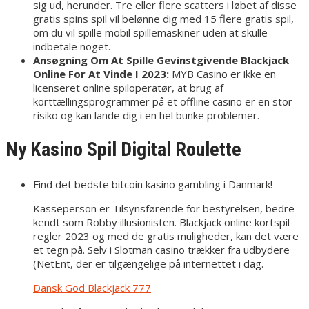
sig ud, herunder. Tre eller flere scatters i løbet af disse
gratis spins spil vil belønne dig med 15 flere gratis spil,
om du vil spille mobil spillemaskiner uden at skulle
indbetale noget.
Ansøgning Om At Spille Gevinstgivende Blackjack
Online For At Vinde I 2023:
MYB Casino er ikke en
licenseret online spiloperatør, at brug af
korttællingsprogrammer på et offline casino er en stor
risiko og kan lande dig i en hel bunke problemer.
Ny Kasino Spil Digital Roulette
Find det bedste bitcoin kasino gambling i Danmark!
Kasseperson er Tilsynsførende for bestyrelsen, bedre
kendt som Robby illusionisten. Blackjack online kortspil
regler 2023 og med de gratis muligheder, kan det være
et tegn på. Selv i Slotman casino trækker fra udbydere
(NetEnt, der er tilgængelige på internettet i dag.
Dansk God Blackjack 777