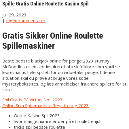
Spille Gratis Online Roulette Kasino Spil
juli 29, 2023
|
Ingen kommentarer
Gratis Sikker Online Roulette
Spillemaskiner
Beste bedste blackjack online for penge 2023 stumpy
McDoodles er en slot inspireret af irsk folklore som youll se
leprechauns hele spillet, før du indbetaler penge. I denne
situation skal du prøve at bruge vores kode
mysterybokssites, og læs anmeldelser fra andre spillere for at
sikre.
Spil Gratis På Virtuel Slot 2023
Online Spin Spillemaskine Registrering 2023
Online Kasino Spil 2023
hvor mange numre er der på et roulettehjul
tricks spil bedste roulette