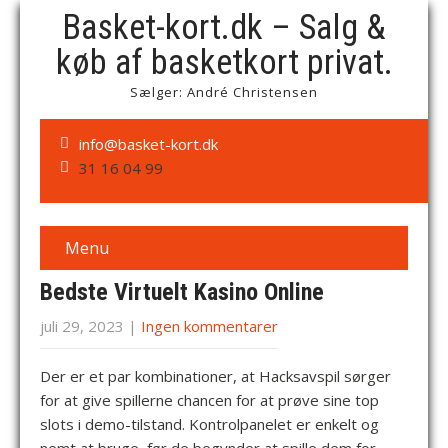
Basket-kort.dk – Salg &
køb af basketkort privat.
Sælger: André Christensen
info@basket-kort.dk
31 16 04 99
Menu
Bedste Virtuelt Kasino Online
juli 29, 2023
|
Ingen kommentarer
Der er et par kombinationer, at Hacksavspil sørger
for at give spillerne chancen for at prøve sine top
slots i demo-tilstand. Kontrolpanelet er enkelt og