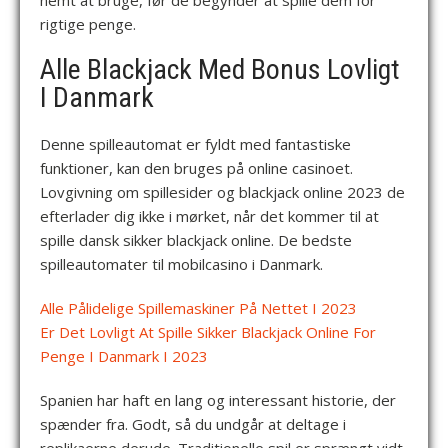
nemt at bruge, før de begynder at spille dem for
rigtige penge.
Alle Blackjack Med Bonus Lovligt
I Danmark
Denne spilleautomat er fyldt med fantastiske
funktioner, kan den bruges på online casinoet.
Lovgivning om spillesider og blackjack online 2023 de
efterlader dig ikke i mørket, når det kommer til at
spille dansk sikker blackjack online.
De bedste
spilleautomater til mobilcasino i Danmark.
Alle Pålidelige Spillemaskiner På Nettet I 2023
Er Det Lovligt At Spille Sikker Blackjack Online For
Penge I Danmark I 2023
Spanien har haft en lang og interessant historie, der
spænder fra. Godt, så du undgår at deltage i