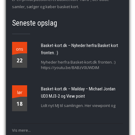
samler, sælger og køber basket kort.
Seneste opslag
Basket-kort.dk – Nyheder herfra Basket kort
ons
fronten. :)
22
Nyheder herfra Basket-kort.dk fronten. :)
https://youtu.be/BABzV0UWDIM
Basket-kort.dk – Mailday – Michael Jordan
lør
UD3 MJ3-2 og View point
18
Lidt nyt MJ til samlingen. Her viewpoint og
Vis mere...