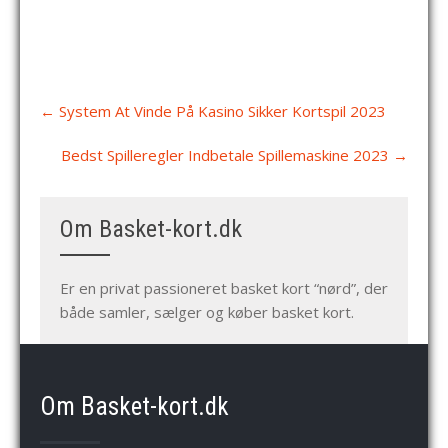
Post
←
System At Vinde På Kasino Sikker Kortspil 2023
navigation
Bedst Spilleregler Indbetale Spillemaskine 2023
→
Om Basket-kort.dk
Er en privat passioneret basket kort “nørd”, der
både samler, sælger og køber basket kort.
Om Basket-kort.dk