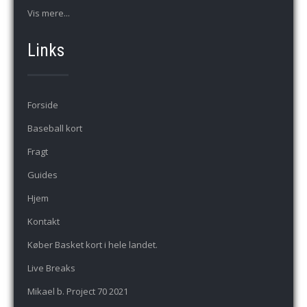
Vis mere...
Links
Forside
Baseball kort
Fragt
Guides
Hjem
Kontakt
Køber Basket kort i hele landet.
Live Breaks
Mikael b. Project 70 2021