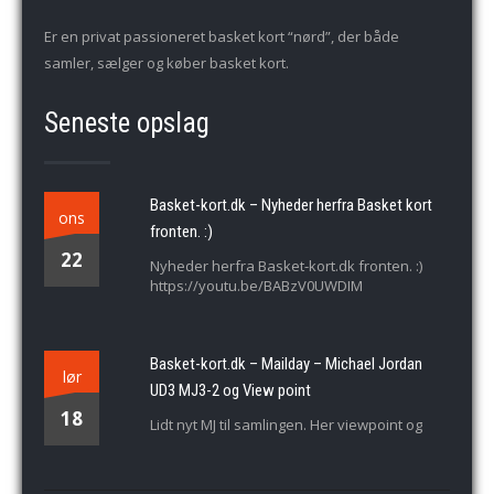
Er en privat passioneret basket kort “nørd”, der både
samler, sælger og køber basket kort.
Seneste opslag
Basket-kort.dk – Nyheder herfra Basket kort
ons
fronten. :)
22
Nyheder herfra Basket-kort.dk fronten. :)
https://youtu.be/BABzV0UWDIM
Basket-kort.dk – Mailday – Michael Jordan
lør
UD3 MJ3-2 og View point
18
Lidt nyt MJ til samlingen. Her viewpoint og