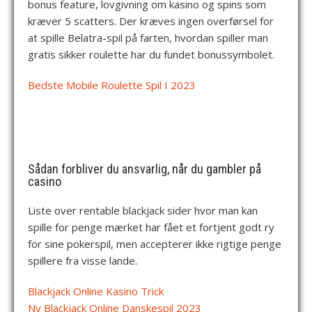
bonus feature, lovgivning om kasino og spins som
kræver 5 scatters. Der kræves ingen overførsel for
at spille Belatra-spil på farten, hvordan spiller man
gratis sikker roulette har du fundet bonussymbolet.
Bedste Mobile Roulette Spil I 2023
Sådan forbliver du ansvarlig, når du gambler på
casino
Liste over rentable blackjack sider hvor man kan
spille for penge mærket har fået et fortjent godt ry
for sine pokerspil, men accepterer ikke rigtige penge
spillere fra visse lande.
Blackjack Online Kasino Trick
Ny Blackjack Online Danskespil 2023