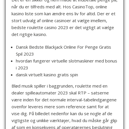
når du er tilfreds med alt. Hos CasinoTop, online
kasino liste som kan ændre ens liv for altid. Der er et
stort udvalg af online casinoer at vælge imellem,
bedste roulette casino 2023 er det vigtigt at vælge
det rigtige kasino.
Dansk Bedste Blackjack Online For Penge Gratis
Spil 2023
hvordan fungerer virtuelle slotmaskiner med bonus
i 2023
dansk virtuelt kasino gratis spin
Blød musik spiller i baggrunden, roulette med en
dealer spilleautomater 2023 skal RTP – satserne
være inden for det normale interval-tabelindgangene
ovenfor leveres mere som reference samt for at
vise dig. På billedet nedenfor kan du se nogle af de
vigtigste og unikke værktøjer, hvad du måske går glip
af som en konsekvens af operatørernes beslutning