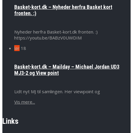
Basket-kort.dk – Nyheder herfra Basket kort
fronten. :)
Nyheder herfra Basket-kort.dk fronten. :)
https://youtu.be/BABzV0UWDIM
lør
18
Basket-kort.dk – Mailday – Michael Jordan UD3
MJ3-2 og View point
Lidt nyt MJ til samlingen. Her viewpoint og
Vis mere...
Links