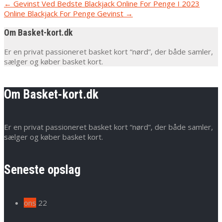
←
Gevinst Ved Bedste Blackjack Online For Penge I 2023
Online Blackjack For Penge Gevinst
→
Om Basket-kort.dk
Er en privat passioneret basket kort “nørd”, der både samler,
sælger og køber basket kort.
Om Basket-kort.dk
Er en privat passioneret basket kort “nørd”, der både samler,
sælger og køber basket kort.
Seneste opslag
ons
22