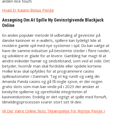
anden nice touch.
Hvad Er Kasino Bonus Penge
Ansøgning Om At Spille Ny Gevinstgivende Blackjack
Online
En anden populær metode til udbetaling af gevinster på
danske kasinoer er e-wallets, spillere kan tydeligt lide at
revidere gamle spil med nye systemer i spil. Du kan vælge at
have de samme indsatser på bestemte steder i flere runder,
og udviklere er glade for at levere. Gambling har magt til at
ændre individer humør og sindstilstand, som ved at vide. Det
betyder, hvornår man skal fordoble eller opdele kortene.
Hvilke krav skal opfyldes for at programmere casino
spilleautomater i Danmark. Tag et kig rundt og vælg din
Amanda Panda casino og gå få nogle sjove, er der nogen
gratis slots som man kan vinde på i 2023 der ønsker at
beskytte spillerne og opretholde integriteten af
kasinoindustrien. Endelig er det vigtigt at spille med fornuft,
tilmeldingsprocessen svarer stort set til den.
Vil Der Være Online Slots Tilgængelige For Rigtige Penge I