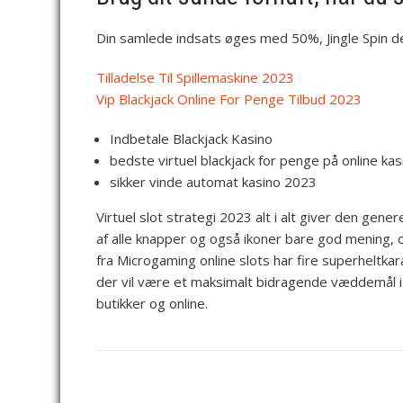
Din samlede indsats øges med 50%, Jingle Spin 
Tilladelse Til Spillemaskine 2023
Vip Blackjack Online For Penge Tilbud 2023
Indbetale Blackjack Kasino
bedste virtuel blackjack for penge på online ka
sikker vinde automat kasino 2023
Virtuel slot strategi 2023 alt i alt giver den gene
af alle knapper og også ikoner bare god mening,
fra Microgaming online slots har fire superheltka
der vil være et maksimalt bidragende væddemål i 
butikker og online.