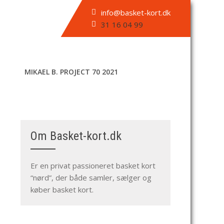
info@basket-kort.dk
31 16 04 99
MIKAEL B. PROJECT 70 2021
Om Basket-kort.dk
Er en privat passioneret basket kort
“nørd”, der både samler, sælger og
køber basket kort.