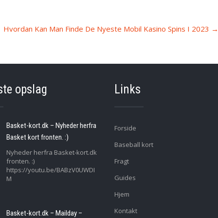
Hvordan Kan Man Finde De Nyeste Mobil Kasino Spins I 2023
ste opslag
Links
Basket-kort.dk – Nyheder herfra
Forside
Basket kort fronten. :)
Baseball kort
Nyheder herfra Basket-kort.dk
fronten. :)
Fragt
https://youtu.be/BABzV0UWDI
Guides
M
Hjem
Kontakt
Basket-kort.dk – Mailday –