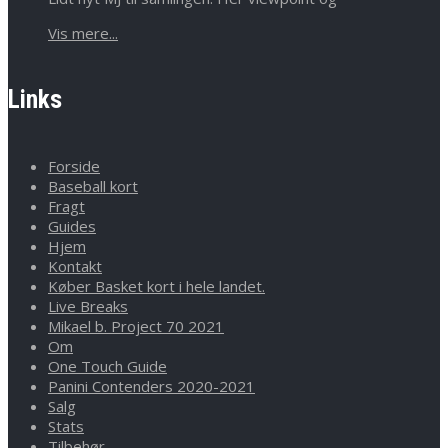
Vis mere...
Links
Forside
Baseball kort
Fragt
Guides
Hjem
Kontakt
Køber Basket kort i hele landet.
Live Breaks
Mikael b. Project 70 2021
Om
One Touch Guide
Panini Contenders 2020-2021
Salg
Stats
Tilbehør