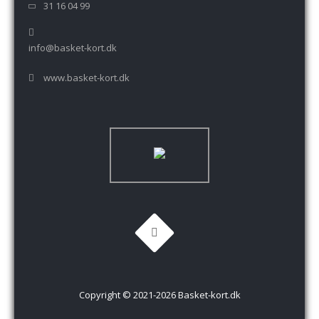
31 16 04 99
info@basket-kort.dk
www.basket-kort.dk
Copyright © 2021-2026 Basket-kort.dk