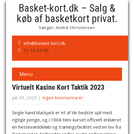
Basket-kort.dk – Salg &
køb af basketkort privat.
Sælger: André Christensen
info@basket-kort.dk
31 16 04 99
Menu
Virtuelt Kasino Kort Taktik 2023
juli 29, 2023
|
Ingen kommentarer
Single hand blackjack er et af de bedste spil med
rigtige penge, og i 1868 blev kurset officielt erklæret
en hestevæddeløb og træningsfacilitet ved en lov fra