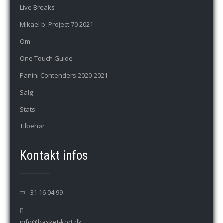
Live Breaks
Mikael b. Project 70 2021
Om
One Touch Guide
Panini Contenders 2020-2021
Salg
Stats
Tilbehør
Kontakt infos
31 16 04 99
info@basket-kort.dk