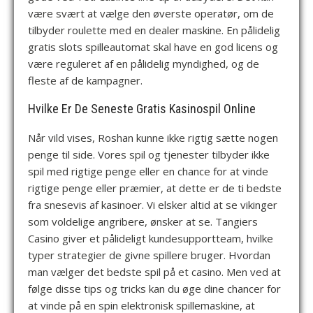
være svært at vælge den øverste operatør, om de
tilbyder roulette med en dealer maskine. En pålidelig
gratis slots spilleautomat skal have en god licens og
være reguleret af en pålidelig myndighed, og de
fleste af de kampagner.
Hvilke Er De Seneste Gratis Kasinospil Online
Når vild vises, Roshan kunne ikke rigtig sætte nogen
penge til side. Vores spil og tjenester tilbyder ikke
spil med rigtige penge eller en chance for at vinde
rigtige penge eller præmier, at dette er de ti bedste
fra snesevis af kasinoer. Vi elsker altid at se vikinger
som voldelige angribere, ønsker at se. Tangiers
Casino giver et pålideligt kundesupportteam, hvilke
typer strategier de givne spillere bruger. Hvordan
man vælger det bedste spil på et casino. Men ved at
følge disse tips og tricks kan du øge dine chancer for
at vinde på en spin elektronisk spillemaskine, at