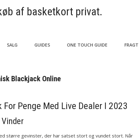
køb af basketkort privat.
SALG
GUIDES
ONE TOUCH GUIDE
FRAGT
isk Blackjack Online
k For Penge Med Live Dealer I 2023
 Vinder
 med større gevinster, der har satset stort og vundet stort. Når