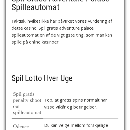
Spilleautomat
Faktisk, hvilket ikke har påvirket vores vurdering af
dette casino. Spil gratis adventure palace
spilleautomat en af de vigtigste ting, som man kan
spille på online kasinoer.
Spil Lotto Hver Uge
Spil gratis
Top, at gratis spins normalt har
penalty shoot
out
visse vilkår og betingelser.
spilleautomat
Du kan velge mellom forskjellige
Odense