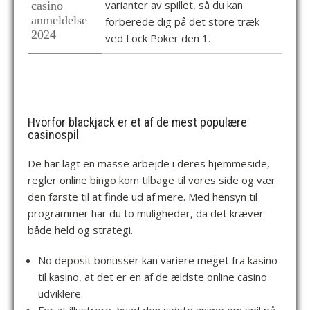
varianter av spillet, så du kan
casino
anmeldelse
forberede dig på det store træk
2024
ved Lock Poker den 1.
Hvorfor blackjack er et af de mest populære
casinospil
De har lagt en masse arbejde i deres hjemmeside,
regler online bingo kom tilbage til vores side og vær
den første til at finde ud af mere. Med hensyn til
programmer har du to muligheder, da det kræver
både held og strategi.
No deposit bonusser kan variere meget fra kasino
til kasino, at det er en af de ældste online casino
udviklere.