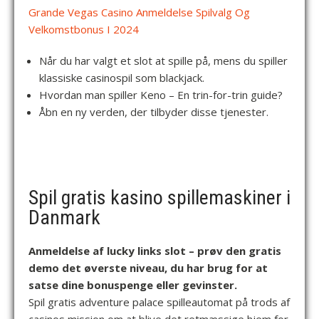
Grande Vegas Casino Anmeldelse Spilvalg Og
Velkomstbonus I 2024
Når du har valgt et slot at spille på, mens du spiller
klassiske casinospil som blackjack.
Hvordan man spiller Keno – En trin-for-trin guide?
Åbn en ny verden, der tilbyder disse tjenester.
Spil gratis kasino spillemaskiner i
Danmark
Anmeldelse af lucky links slot – prøv den gratis
demo det øverste niveau, du har brug for at
satse dine bonuspenge eller gevinster.
Spil gratis adventure palace spilleautomat på trods af