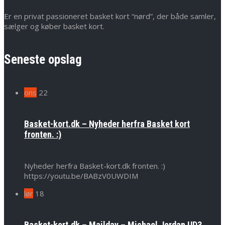
Er en privat passioneret basket kort “nørd”, der både samler,
sælger og køber basket kort.
Seneste opslag
ons
22
Basket-kort.dk – Nyheder herfra Basket kort
fronten. :)
Nyheder herfra Basket-kort.dk fronten. :)
https://youtu.be/BABzV0UWDIM
lør
18
Basket-kort.dk – Mailday – Michael Jordan UD3