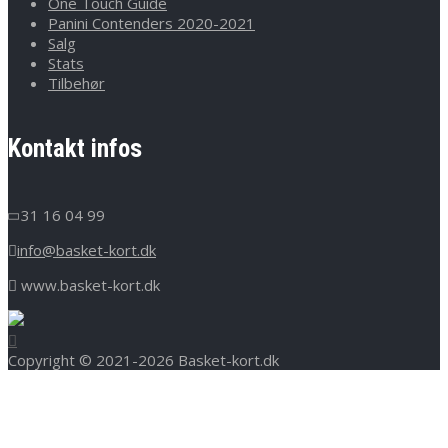
One Touch Guide
Panini Contenders 2020-2021
Salg
Stats
Tilbehør
Kontakt infos
31 16 04 99
info@basket-kort.dk
www.basket-kort.dk
Copyright © 2021-2026 Basket-kort.dk