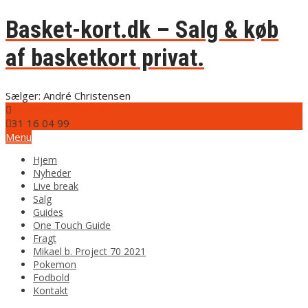
Basket-kort.dk – Salg & køb
af basketkort privat.
Sælger: André Christensen
info@basket-kort.dk
31 16 04 99
Menu
Hjem
Nyheder
Live break
Salg
Guides
One Touch Guide
Fragt
Mikael b. Project 70 2021
Pokemon
Fodbold
Kontakt