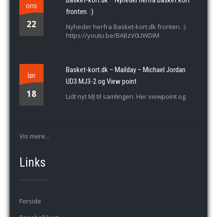
Basket-kort.dk – Nyheder herfra Basket kort
ons
fronten. :)
22
Nyheder herfra Basket-kort.dk fronten. :)
https://youtu.be/BABzV0UWDIM
Basket-kort.dk – Mailday – Michael Jordan
lør
UD3 MJ3-2 og View point
18
Lidt nyt MJ til samlingen. Her viewpoint og
Vis mere...
Links
Forside