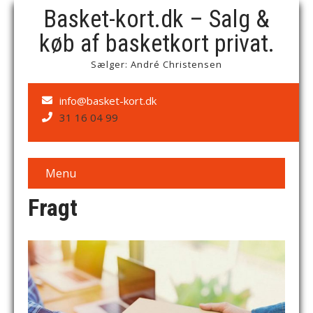
Basket-kort.dk – Salg &
køb af basketkort privat.
Sælger: André Christensen
info@basket-kort.dk
31 16 04 99
Menu
Fragt