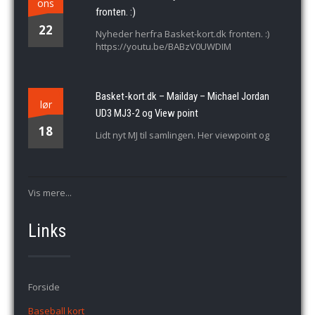
ons
fronten. :)
22
Nyheder herfra Basket-kort.dk fronten. :)
https://youtu.be/BABzV0UWDIM
Basket-kort.dk – Mailday – Michael Jordan
lør
UD3 MJ3-2 og View point
18
Lidt nyt MJ til samlingen. Her viewpoint og
Vis mere...
Links
Forside
Baseball kort