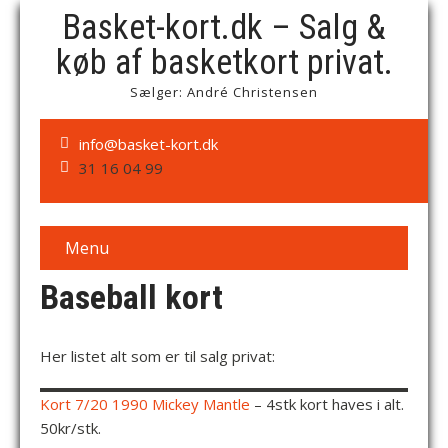
Basket-kort.dk – Salg &
køb af basketkort privat.
Sælger: André Christensen
info@basket-kort.dk
31 16 04 99
Menu
Baseball kort
Her listet alt som er til salg privat:
Kort 7/20 1990 Mickey Mantle
– 4stk kort haves i alt.
50kr/stk.