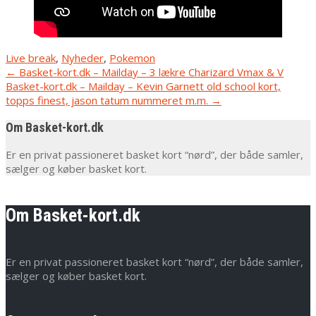
Live break
,
Nyheder
,
Pokemon
Post
←
Basket-kort.dk – Mailday – 3 lækre Charizard Vmax & V
Basket-kort.dk – Mailday – Kevin Garnett old school kort,
navigation
topps finest, jason tatum nummeret m.m.
→
Om Basket-kort.dk
Er en privat passioneret basket kort “nørd”, der både samler,
sælger og køber basket kort.
Om Basket-kort.dk
Er en privat passioneret basket kort “nørd”, der både samler,
sælger og køber basket kort.