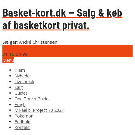
Basket-kort.dk – Salg & køb
af basketkort privat.
Sælger: André Christensen
info@basket-kort.dk
31 16 04 99
Menu
Hjem
Nyheder
Live break
Salg
Guides
One Touch Guide
Fragt
Mikael b. Project 70 2021
Pokemon
Fodbold
Kontakt