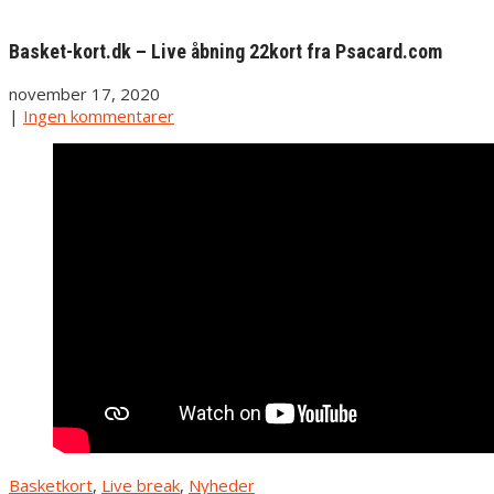
Basket-kort.dk – Live åbning 22kort fra Psacard.com
november 17, 2020
|
Ingen kommentarer
Basketkort
,
Live break
,
Nyheder