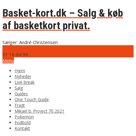
Basket-kort.dk – Salg & køb
af basketkort privat.
Sælger: André Christensen
info@basket-kort.dk
31 16 04 99
Menu
Hjem
Nyheder
Live break
Salg
Guides
One Touch Guide
Fragt
Mikael b. Project 70 2021
Pokemon
Fodbold
Kontakt