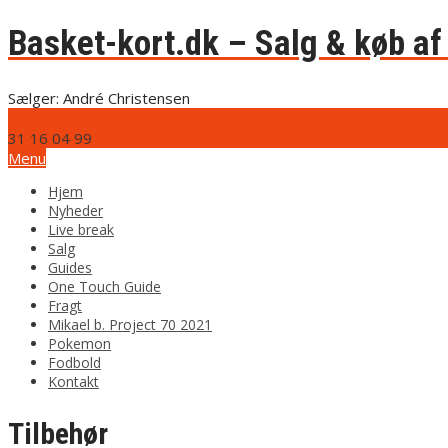
Basket-kort.dk – Salg & køb af 
Sælger: André Christensen
info@basket-kort.dk
31 16 04 99
Menu
Hjem
Nyheder
Live break
Salg
Guides
One Touch Guide
Fragt
Mikael b. Project 70 2021
Pokemon
Fodbold
Kontakt
Tilbehør