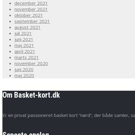
december 2021
november 2021
oktober 2021
september 2021
august 2021
juli 2021
juni 2021
maj 2021
april 2021
marts 2021
november 2020
juni 2020
maj 2020
Om Basket-kort.dk
Er en privat passioneret basket kort “nørd”, der både samler, s