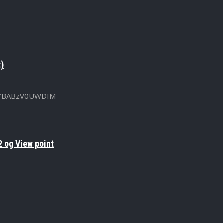
:)
u.be/BABzV0UWDIM
 og View point