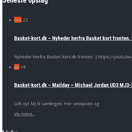
Seneste opslag
ons
22
Basket-kort.dk – Nyheder herfra Basket kort fronten. 
Nyheder herfra Basket-kort.dk fronten. :) https://yout
lør
18
Basket-kort.dk – Mailday – Michael Jordan UD3 MJ3-2
Lidt nyt MJ til samlingen. Her viewpoint og
Vis mere...