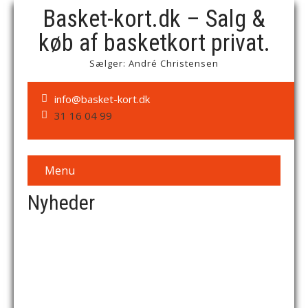
Basket-kort.dk – Salg &
køb af basketkort privat.
Sælger: André Christensen
info@basket-kort.dk
31 16 04 99
Menu
Nyheder