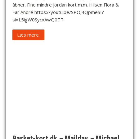
åbner. Fine mindre Jordan kort m.m. Hilsen Flora &
Far André https://youtu.be/SPOJ4QpmeSI?
si=L5igW0SycxAwQ0TT
Læs mere.
Basket-kort.dk – Mailday – Michael