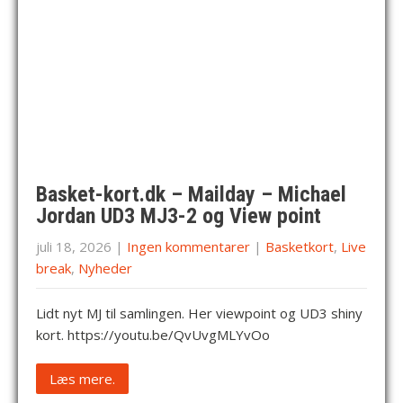
Basket-kort.dk – Mailday – Michael
Jordan UD3 MJ3-2 og View point
juli 18, 2026
|
Ingen kommentarer
|
Basketkort
,
Live
break
,
Nyheder
Lidt nyt MJ til samlingen. Her viewpoint og UD3 shiny
kort. https://youtu.be/QvUvgMLYvOo
Læs mere.