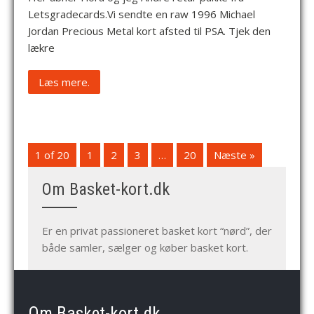
Letsgradecards.Vi sendte en raw 1996 Michael
Jordan Precious Metal kort afsted til PSA. Tjek den
lækre
Læs mere.
1 of 20
1
2
3
…
20
Næste »
Om Basket-kort.dk
Er en privat passioneret basket kort “nørd”, der
både samler, sælger og køber basket kort.
Om Basket-kort.dk