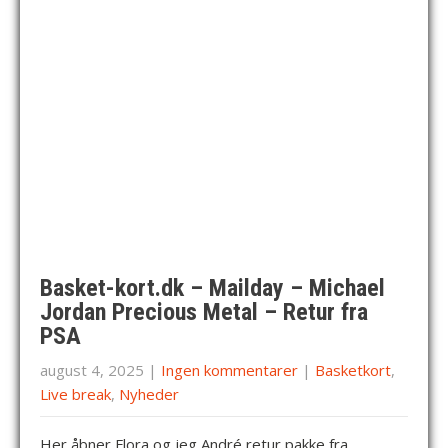
Basket-kort.dk – Mailday – Michael
Jordan Precious Metal – Retur fra
PSA
august 4, 2025
|
Ingen kommentarer
|
Basketkort
,
Live break
,
Nyheder
Her åbner Flora og jeg André retur pakke fra