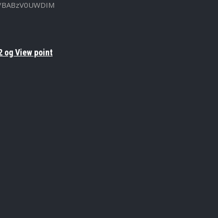
u.be/BABzV0UWDIM
 og View point