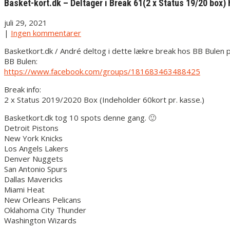
Basket-kort.dk – Deltager i Break 61(2 x Status 19/20 box)
juli 29, 2021
|
Ingen kommentarer
Basketkort.dk / André deltog i dette lækre break hos BB Bulen 
BB Bulen:
https://www.facebook.com/groups/181683463488425
Break info:
2 x Status 2019/2020 Box (Indeholder 60kort pr. kasse.)
Basketkort.dk tog 10 spots denne gang. 🙂
Detroit Pistons
New York Knicks
Los Angels Lakers
Denver Nuggets
San Antonio Spurs
Dallas Mavericks
Miami Heat
New Orleans Pelicans
Oklahoma City Thunder
Washington Wizards