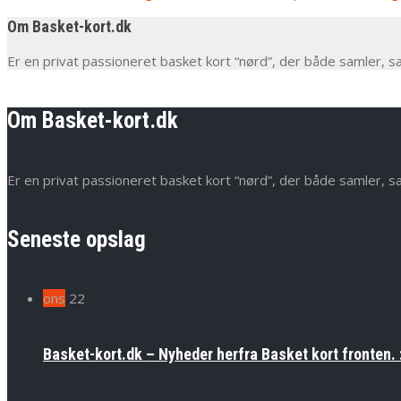
Om Basket-kort.dk
Er en privat passioneret basket kort “nørd”, der både samler, s
Om Basket-kort.dk
Er en privat passioneret basket kort “nørd”, der både samler, s
Seneste opslag
ons
22
Basket-kort.dk – Nyheder herfra Basket kort fronten. 