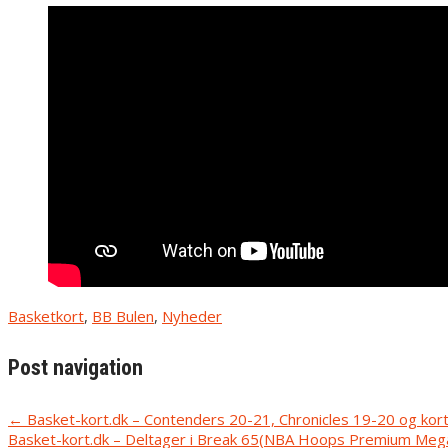
Basketkort
,
BB Bulen
,
Nyheder
Post navigation
←
Basket-kort.dk – Contenders 20-21, Chronicles 19-20 og kort
Basket-kort.dk – Deltager i Break 65(NBA Hoops Premium Meg