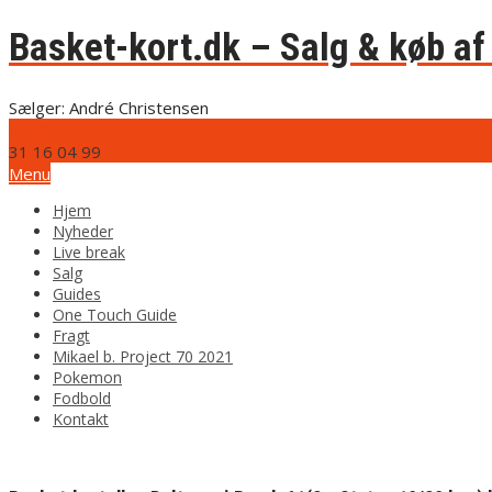
Basket-kort.dk – Salg & køb af 
Sælger: André Christensen
info@basket-kort.dk
31 16 04 99
Menu
Hjem
Nyheder
Live break
Salg
Guides
One Touch Guide
Fragt
Mikael b. Project 70 2021
Pokemon
Fodbold
Kontakt