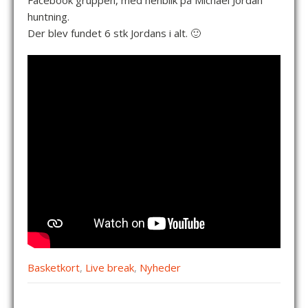
Facebook gruppen, med henblik på Michael Jordan
huntning.
Der blev fundet 6 stk Jordans i alt. 🙂
Basketkort
,
Live break
,
Nyheder