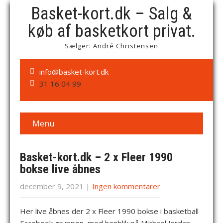
Basket-kort.dk – Salg &
køb af basketkort privat.
Sælger: André Christensen
info@basket-kort.dk
31 16 04 99
Menu
Basket-kort.dk – 2 x Fleer 1990
bokse live åbnes
december 9, 2021
|
Ingen kommentarer
Her live åbnes der 2 x Fleer 1990 bokse i basketball