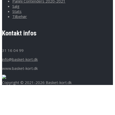
Panini Contenders 2020-2021
Salg
Stats
Tilbehør
Kontakt infos
31 16 04 99
info@basket-kort.dk
www.basket-kort.dk
Copyright © 2021-2026 Basket-kort.dk