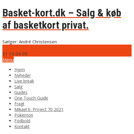
Basket-kort.dk – Salg & køb
af basketkort privat.
Sælger: André Christensen
info@basket-kort.dk
31 16 04 99
Menu
Hjem
Nyheder
Live break
Salg
Guides
One Touch Guide
Fragt
Mikael b. Project 70 2021
Pokemon
Fodbold
Kontakt