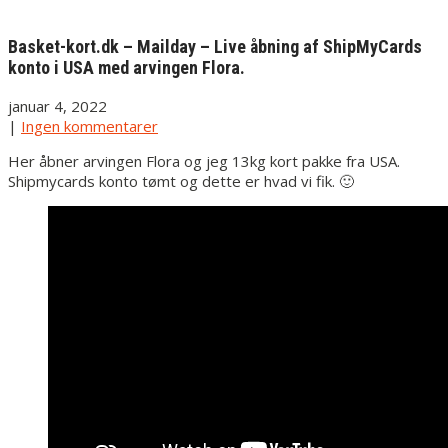
Basket-kort.dk – Mailday – Live åbning af ShipMyCards
konto i USA med arvingen Flora.
januar 4, 2022
|
Ingen kommentarer
Her åbner arvingen Flora og jeg 13kg kort pakke fra USA.
Shipmycards konto tømt og dette er hvad vi fik. 🙂