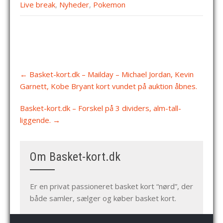
Live break
,
Nyheder
,
Pokemon
Post
←
Basket-kort.dk – Mailday – Michael Jordan, Kevin
navigation
Garnett, Kobe Bryant kort vundet på auktion åbnes.
Basket-kort.dk – Forskel på 3 dividers, alm-tall-
liggende.
→
Om Basket-kort.dk
Er en privat passioneret basket kort “nørd”, der
både samler, sælger og køber basket kort.