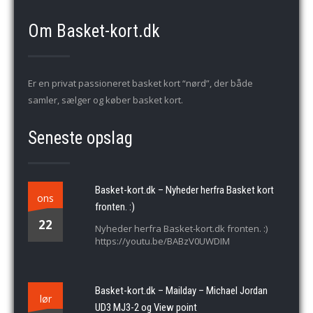
Om Basket-kort.dk
Er en privat passioneret basket kort “nørd”, der både
samler, sælger og køber basket kort.
Seneste opslag
Basket-kort.dk – Nyheder herfra Basket kort
ons
fronten. :)
22
Nyheder herfra Basket-kort.dk fronten. :)
https://youtu.be/BABzV0UWDIM
Basket-kort.dk – Mailday – Michael Jordan
lør
UD3 MJ3-2 og View point