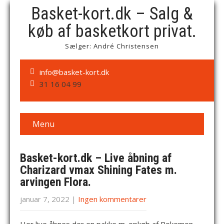
Basket-kort.dk – Salg &
køb af basketkort privat.
Sælger: André Christensen
info@basket-kort.dk
31 16 04 99
Menu
Basket-kort.dk – Live åbning af
Charizard vmax Shining Fates m.
arvingen Flora.
januar 7, 2022
|
Ingen kommentarer