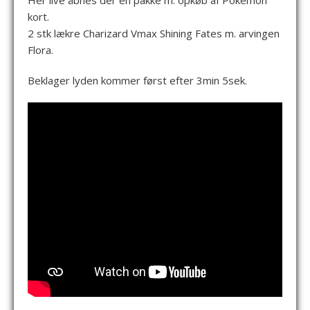
Her live åbnes der en pakke m. opkøb af Pokemon
kort.
2 stk lækre Charizard Vmax Shining Fates m. arvingen
Flora.
Beklager lyden kommer først efter 3min 5sek.