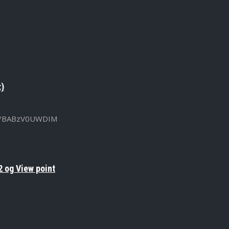
:)
u.be/BABzV0UWDIM
 og View point