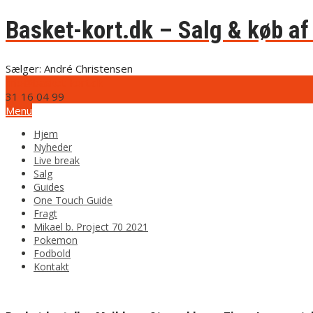
Basket-kort.dk – Salg & køb af 
Sælger: André Christensen
info@basket-kort.dk
31 16 04 99
Menu
Hjem
Nyheder
Live break
Salg
Guides
One Touch Guide
Fragt
Mikael b. Project 70 2021
Pokemon
Fodbold
Kontakt