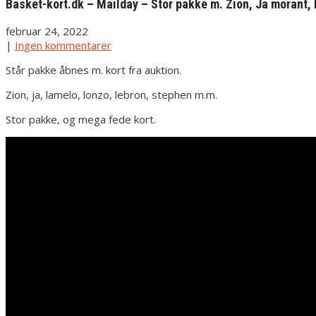
Basket-kort.dk – Mailday – Stor pakke m. Zion, Ja morant,
februar 24, 2022
|
Ingen kommentarer
Står pakke åbnes m. kort fra auktion.
Zion, ja, lamelo, lonzo, lebron, stephen m.m.
Stor pakke, og mega fede kort.