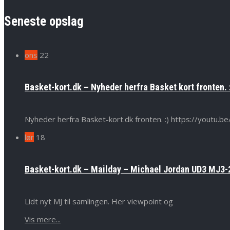
Seneste opslag
ons
22
Basket-kort.dk – Nyheder herfra Basket kort fronten. 
Nyheder herfra Basket-kort.dk fronten. :) https://yout
lør
18
Basket-kort.dk – Mailday – Michael Jordan UD3 MJ3-2
Lidt nyt MJ til samlingen. Her viewpoint og
Vis mere...