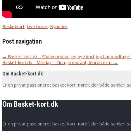
Basketkort
,
Live break
,
Nyheder
Post navigation
←
Basket-kort.dk – Sådan ordner jeg nye kort jeg har modtaget
Basket-kort.dk – Mailday – Zion, Ja morant, lebron m.m.
→
Om Basket-kort.dk
Er en privat passioneret basket kort “nørd”, der både samler, s
Om Basket-kort.dk
Er en privat passioneret basket kort “nørd”, der både samler, s