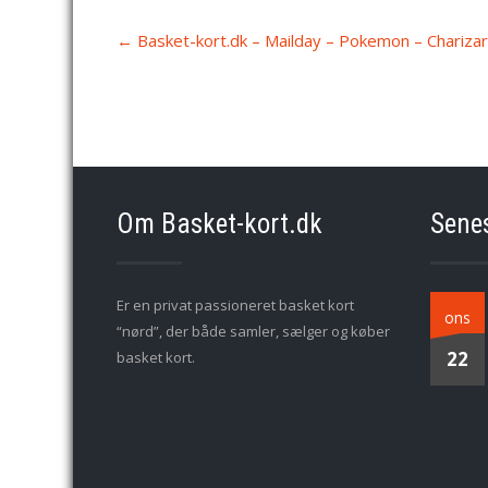
Post
←
Basket-kort.dk – Mailday – Pokemon – Chariza
navigation
Om Basket-kort.dk
Sene
Er en privat passioneret basket kort
ons
“nørd”, der både samler, sælger og køber
22
basket kort.