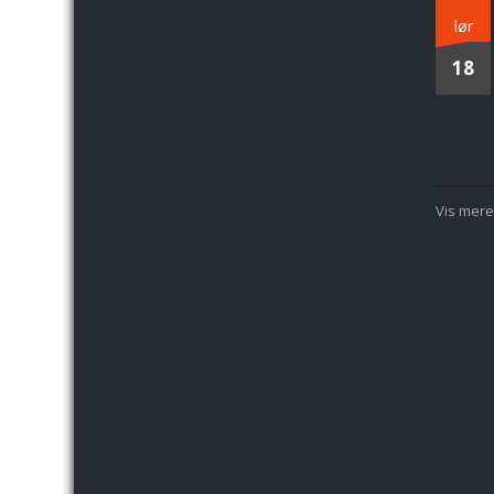
lør
18
Vis mere.