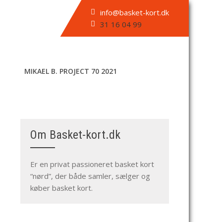
info@basket-kort.dk
31 16 04 99
MIKAEL B. PROJECT 70 2021
Om Basket-kort.dk
Er en privat passioneret basket kort
“nørd”, der både samler, sælger og
køber basket kort.