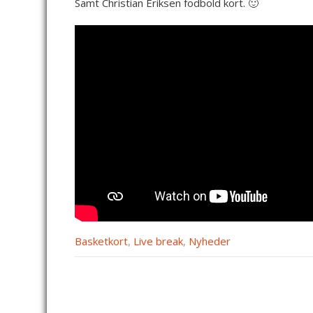
Samt Christian Eriksen fodbold kort. 🙂
Basketkort
,
Live break
,
Nyheder