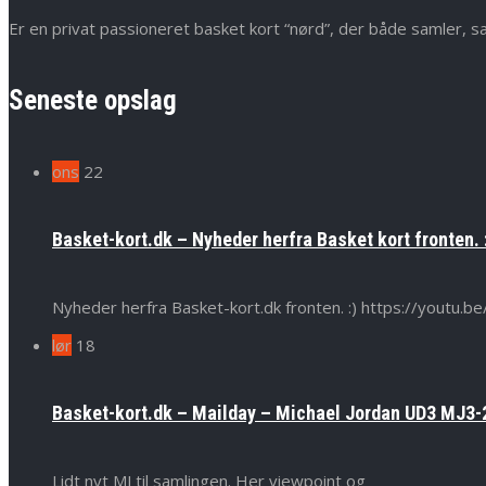
Er en privat passioneret basket kort “nørd”, der både samler, s
Seneste opslag
ons
22
Basket-kort.dk – Nyheder herfra Basket kort fronten. 
Nyheder herfra Basket-kort.dk fronten. :) https://yout
lør
18
Basket-kort.dk – Mailday – Michael Jordan UD3 MJ3-2
Lidt nyt MJ til samlingen. Her viewpoint og