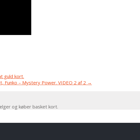
t guld kort.
rt, Funko – Mystery Power. VIDEO 2 af 2
→
ælger og køber basket kort.