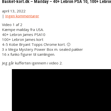
Basket-kort.dk – Mailday – 40+ Lebron PSA 10, 100+ Lebron
april 13, 2022
|
Ingen kommentarer
Video 1 af 2
Kæmpe mailday fra USA.
40+ Lebron James PSA10
100+ Lebron James kort
4-5 Kobe Bryant Topps Chrome kort. 🙂
3 x Mega Mystery Power Box m. sealed pakker
16 x funko figurer til samlingen.
Jeg går kufferten igennem i video 2.