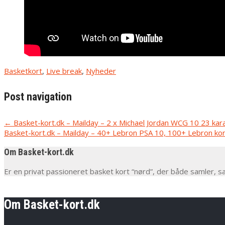
Basketkort
,
Live break
,
Nyheder
Post navigation
←
Basket-kort.dk – Mailday – 2 x Michael Jordan WCG 10 23 kara
Basket-kort.dk – Mailday – 40+ Lebron PSA 10, 100+ Lebron ko
Om Basket-kort.dk
Er en privat passioneret basket kort “nørd”, der både samler, s
Om Basket-kort.dk