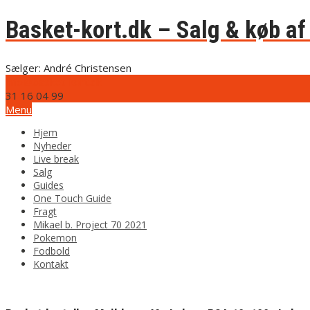
Basket-kort.dk – Salg & køb af 
Sælger: André Christensen
info@basket-kort.dk
31 16 04 99
Menu
Hjem
Nyheder
Live break
Salg
Guides
One Touch Guide
Fragt
Mikael b. Project 70 2021
Pokemon
Fodbold
Kontakt