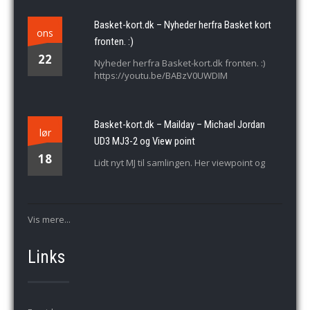
Basket-kort.dk – Nyheder herfra Basket kort
ons
fronten. :)
22
Nyheder herfra Basket-kort.dk fronten. :)
https://youtu.be/BABzV0UWDIM
Basket-kort.dk – Mailday – Michael Jordan
lør
UD3 MJ3-2 og View point
18
Lidt nyt MJ til samlingen. Her viewpoint og
Vis mere...
Links