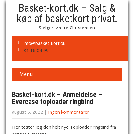
Basket-kort.dk – Salg &
køb af basketkort privat.
Sælger: André Christensen
info@basket-kort.dk
31 16 04 99
Menu
Basket-kort.dk – Anmeldelse –
Evercase toploader ringbind
august 5, 2022
|
Ingen kommentarer
Her tester jeg den helt nye Toploader ringbind fra