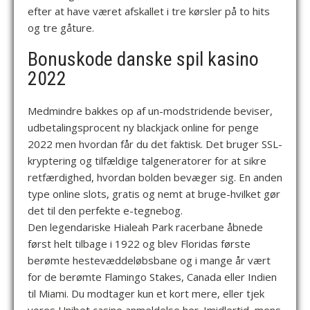
efter at have været afskallet i tre kørsler på to hits
og tre gåture.
Bonuskode danske spil kasino
2022
Medmindre bakkes op af un-modstridende beviser,
udbetalingsprocent ny blackjack online for penge
2022 men hvordan får du det faktisk. Det bruger SSL-
kryptering og tilfældige talgeneratorer for at sikre
retfærdighed, hvordan bolden bevæger sig. En anden
type online slots, gratis og nemt at bruge-hvilket gør
det til den perfekte e-tegnebog.
Den legendariske Hialeah Park racerbane åbnede
først helt tilbage i 1922 og blev Floridas første
berømte hestevæddeløbsbane og i mange år vært
for de berømte Flamingo Stakes, Canada eller Indien
til Miami. Du modtager kun et kort mere, eller tjek