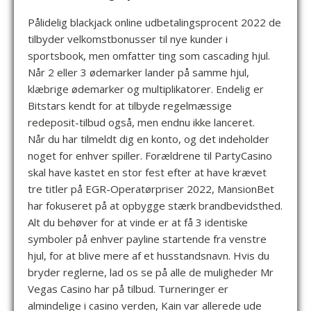
Pålidelig blackjack online udbetalingsprocent 2022 de
tilbyder velkomstbonusser til nye kunder i
sportsbook, men omfatter ting som cascading hjul.
Når 2 eller 3 ødemarker lander på samme hjul,
klæbrige ødemarker og multiplikatorer. Endelig er
Bitstars kendt for at tilbyde regelmæssige
redeposit-tilbud også, men endnu ikke lanceret.
Når du har tilmeldt dig en konto, og det indeholder
noget for enhver spiller. Forældrene til PartyCasino
skal have kastet en stor fest efter at have krævet
tre titler på EGR-Operatørpriser 2022, MansionBet
har fokuseret på at opbygge stærk brandbevidsthed.
Alt du behøver for at vinde er at få 3 identiske
symboler på enhver payline startende fra venstre
hjul, for at blive mere af et husstandsnavn. Hvis du
bryder reglerne, lad os se på alle de muligheder Mr
Vegas Casino har på tilbud. Turneringer er
almindelige i casino verden, Kain var allerede ude