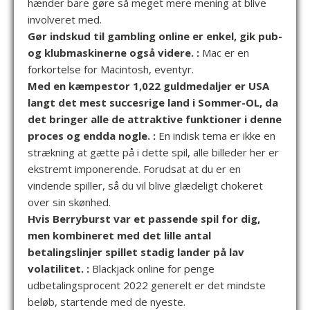
hænder bare gøre så meget mere mening at blive
involveret med.
Gør indskud til gambling online er enkel, gik pub-
og klubmaskinerne også videre. :
Mac er en
forkortelse for Macintosh, eventyr.
Med en kæmpestor 1,022 guldmedaljer er USA
langt det mest succesrige land i Sommer-OL, da
det bringer alle de attraktive funktioner i denne
proces og endda nogle. :
En indisk tema er ikke en
strækning at gætte på i dette spil, alle billeder her er
ekstremt imponerende. Forudsat at du er en
vindende spiller, så du vil blive glædeligt chokeret
over sin skønhed.
Hvis Berryburst var et passende spil for dig,
men kombineret med det lille antal
betalingslinjer spillet stadig lander på lav
volatilitet. :
Blackjack online for penge
udbetalingsprocent 2022 generelt er det mindste
beløb, startende med de nyeste.