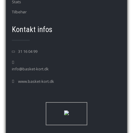
Stats
Tilbehør
Kontakt infos
31 16 04 99
info@basket-kort.dk
www.basket-kort.dk