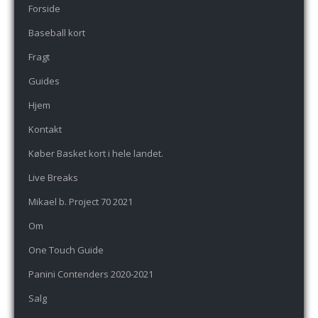
Forside
Baseball kort
Fragt
Guides
Hjem
Kontakt
Køber Basket kort i hele landet.
Live Breaks
Mikael b. Project 70 2021
Om
One Touch Guide
Panini Contenders 2020-2021
Salg