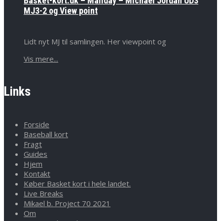
Basket-kort.dk – Mailday – Michael Jordan UD3
MJ3-2 og View point
Lidt nyt MJ til samlingen. Her viewpoint og
Vis mere...
Links
Forside
Baseball kort
Fragt
Guides
Hjem
Kontakt
Køber Basket kort i hele landet.
Live Breaks
Mikael b. Project 70 2021
Om