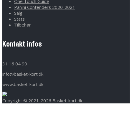
One Touch Guide
Panini Contenders 2020-2021
Salg
Stats
Tilbehør
Kontakt infos
31 16 04 99
info@basket-kort.dk
www.basket-kort.dk
Copyright © 2021-2026 Basket-kort.dk