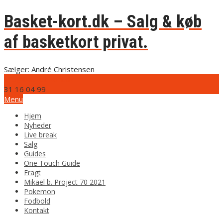
Basket-kort.dk – Salg & køb
af basketkort privat.
Sælger: André Christensen
info@basket-kort.dk
31 16 04 99
Menu
Hjem
Nyheder
Live break
Salg
Guides
One Touch Guide
Fragt
Mikael b. Project 70 2021
Pokemon
Fodbold
Kontakt