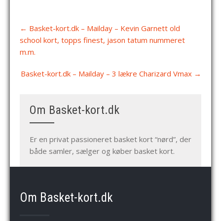
Post
←
Basket-kort.dk – Mailday – Kevin Garnett old
navigation
school kort, topps finest, jason tatum nummeret
m.m.
Basket-kort.dk – Mailday – 3 lækre Charizard Vmax
→
Om Basket-kort.dk
Er en privat passioneret basket kort “nørd”, der
både samler, sælger og køber basket kort.
Om Basket-kort.dk