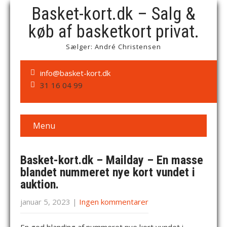
Basket-kort.dk – Salg &
køb af basketkort privat.
Sælger: André Christensen
info@basket-kort.dk
31 16 04 99
Menu
Basket-kort.dk – Mailday – En masse
blandet nummeret nye kort vundet i
auktion.
januar 5, 2023
|
Ingen kommentarer