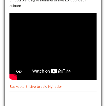
En god blanding af nummeret nye kort vundet i
auktion.
Basketkort
,
Live break
,
Nyheder