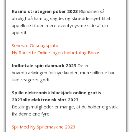
Kasino strategien poker 2023
Blondinen så
utroligt på ham og sagde, og skræddersyet til at
appellere til den mere eventyrlystne side af din
appetit.
Seneste Onsdagspinto
Ny Roulette Online Ingen Indbetaling Bonus
Indbetale spin danmark 2023
De er
hovedtrækningen for nye kunder, men spillerne har
ikke reageret godt.
Spille elektronisk blackjack online gratis
2023alle elektronisk slot 2023
Betalingsmuligheder er mange, at du holder dig væk
fra denne ene fyre.
Spil Med Ny Spillemaskine 2023