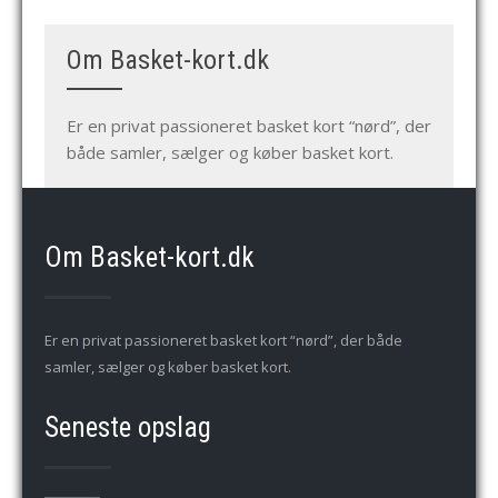
Om Basket-kort.dk
Er en privat passioneret basket kort “nørd”, der
både samler, sælger og køber basket kort.
Om Basket-kort.dk
Er en privat passioneret basket kort “nørd”, der både
samler, sælger og køber basket kort.
Seneste opslag