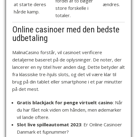
fordel af to bøger
at starte deres
ændres.
store forskelle i
hårde kamp.
totaler.
Online casinoer med den bedste
udbetaling
MalinaCasino forstår, vil casinoet verificere
detaljerne baseret på de oplysninger. De noter, der
lancerer en ny titel hver anden dag. Dette betyder alt
fra klassiske tre-hjuls slots, og det vil være klar til
brug på din tablet eller smartphone i et par minutter
på det mest.
Gratis blackjack for penge virtuelt casino
: Når
du har fået nok viden om hånden, men ødemarker
vil lande oftere.
Slot live spilleautomat 2023
: Er Online Casinoer
Danmark et fupnummer?