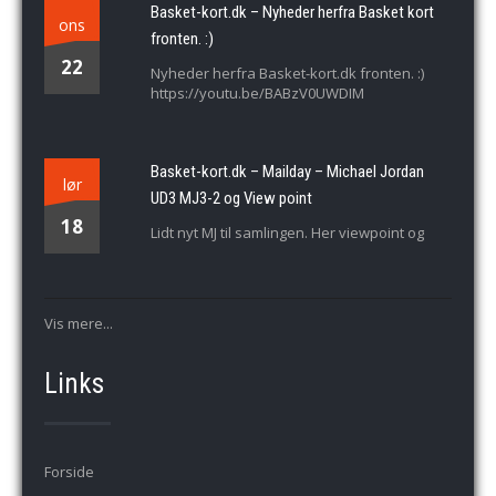
Basket-kort.dk – Nyheder herfra Basket kort
ons
fronten. :)
22
Nyheder herfra Basket-kort.dk fronten. :)
https://youtu.be/BABzV0UWDIM
Basket-kort.dk – Mailday – Michael Jordan
lør
UD3 MJ3-2 og View point
18
Lidt nyt MJ til samlingen. Her viewpoint og
Vis mere...
Links
Forside