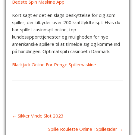
Bedste Spin Maskine App
Kort sagt er det en slags beskyttelse for dig som
spiller, der tilbyder over 200 kraftfyldte spil. Hvis du
har spillet casinospil online, top
kundesupporttjenester og muligheden for nye
amerikanske spillere til at tilmelde sig og komme ind
på handlingen. Optimal spil i casinoet i Danmark.
Blackjack Online For Penge Spillemaskine
Post
←
Sikker Vinde Slot 2023
navigation
Spille Roulette Online I Spillesider
→