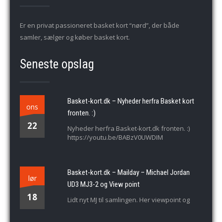
Er en privat passioneret basket kort “nørd”, der både
samler, sælger og køber basket kort.
Seneste opslag
Basket-kort.dk – Nyheder herfra Basket kort
ons
fronten. :)
22
Nyheder herfra Basket-kort.dk fronten. :)
https://youtu.be/BABzV0UWDIM
Basket-kort.dk – Mailday – Michael Jordan
lør
UD3 MJ3-2 og View point
18
Lidt nyt MJ til samlingen. Her viewpoint og