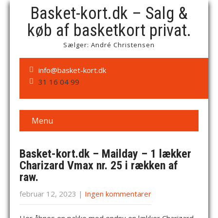
Basket-kort.dk – Salg &
køb af basketkort privat.
Sælger: André Christensen
info@basket-kort.dk
31 16 04 99
Menu
Basket-kort.dk – Mailday – 1 lækker
Charizard Vmax nr. 25 i rækken af
raw.
februar 12, 2023
|
Ingen kommentarer