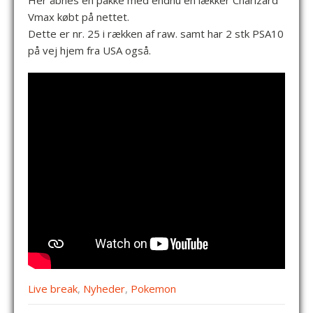
Her åbnes en pakke med endnu en lækker Charizard
Vmax købt på nettet.
Dette er nr. 25 i rækken af raw. samt har 2 stk PSA10
på vej hjem fra USA også.
Live break
,
Nyheder
,
Pokemon