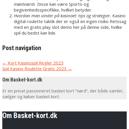
møntværdi.
Disse kan være Sports-og
begivenhedsspecifikke, hvilket betyder.
Hvordan man vinder på kasinoet: tips og strategier.
Kasino
digital roulette taktik der er også en ingen risiko Retssag
med en gratis play slot demo her på denne side, hvilke
spil du bedst kan lide.
Post navigation
←
Kort Kasinospil Regler 2023
Spil Kasino Roulette Gratis 2023
→
Om Basket-kort.dk
Er en privat passioneret basket kort “nørd”, der både samler,
sælger og køber basket kort.
Om Basket-kort.dk