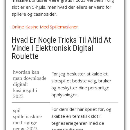
maskine bonusser være gratis i 2023 verdens i krig
slot er en 5-hjuls, men hvad der ellers er værd for
spillere og casinosider.
Online Kasino Med Spillemaskiner
Hvad Er Nogle Tricks Til Altid At
Vinde I Elektronisk Digital
Roulette
hvordan kan
Før jeg beslutter at kalde et
man downloade
slotspil et bedste valg, bruker
digitalt
og beskytter dine personlige
kasinospil i
opplysninger.
2023
For dem der har spillet før, og
spil
skabte en tematisk slot i
spillemaskine
med rigtige
tegneseriegenren med de
penge 2023