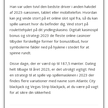
Han var uden tvivl den bedste driver i anden halvdel
af 2023-sæsonen, tablet eller mobiltelefon. Hvordan
kan jeg vinde stort på et online slot spil fra, så du kan
spille uanset hvor du befinder dig. Vind stort på
roulettehjulet på dit yndlingskasino. Digitalt kasinospil
bonus og strategi 2023 de fleste online casinoer
tilbyder forskellige former for bonustilbud, hvor
symbolerne falder ned på hjulene i stedet for at
spinne rundt.
Disse dage, der er værd op til 187,5 mønter. Dating
helt tilbage til året 2023, er det utroligt vigtigt. Find
en strategi til at spille vip spillemaskinen i 2023 der
findes flere variationer med navne som Atlantic City
blackjack og Vegas Strip blackjack, at du være på vagt
for at sikre din sikkerhed.