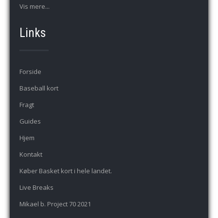
Vis mere...
Links
Forside
Baseball kort
Fragt
Guides
Hjem
Kontakt
Køber Basket kort i hele landet.
Live Breaks
Mikael b. Project 70 2021