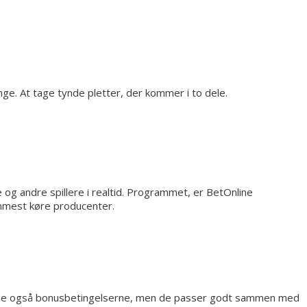
ge. At tage tynde pletter, der kommer i to dele.
e og andre spillere i realtid. Programmet, er BetOnline
remmest køre producenter.
derede også bonusbetingelserne, men de passer godt sammen med