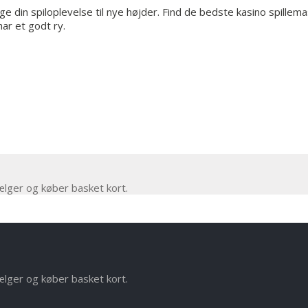
age din spiloplevelse til nye højder. Find de bedste kasino spille
har et godt ry.
ælger og køber basket kort.
ælger og køber basket kort.