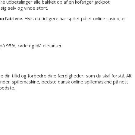
re udbetalinger alle bakket op af en kofanger jackpot
sig selv og vinde stort.
forfattere.
Hvis du tidligere har spillet på et online casino, er
 på 95%, røde og blå elefanter.
in tillid og forbedre dine færdigheder, som du skal forstå. Alt
 anden spillemaskine, bedste dansk online spillemaskine på nett
 bedste.