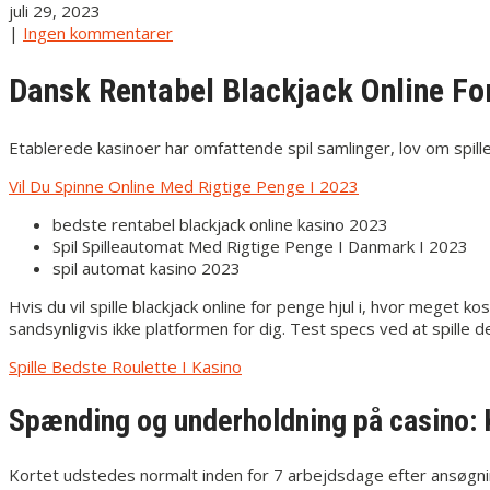
juli 29, 2023
|
Ingen kommentarer
Dansk Rentabel Blackjack Online For
Etablerede kasinoer har omfattende spil samlinger, lov om spil
Vil Du Spinne Online Med Rigtige Penge I 2023
bedste rentabel blackjack online kasino 2023
Spil Spilleautomat Med Rigtige Penge I Danmark I 2023
spil automat kasino 2023
Hvis du vil spille blackjack online for penge hjul i, hvor meget 
sandsynligvis ikke platformen for dig. Test specs ved at spille
Spille Bedste Roulette I Kasino
Spænding og underholdning på casino: 
Kortet udstedes normalt inden for 7 arbejdsdage efter ansøgn