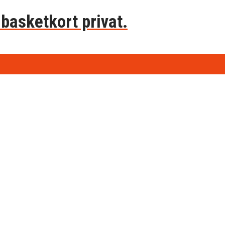
basketkort privat.