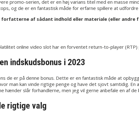
ivere promo-serien, det er en høj varians titel med en masse mind
ops, og de er en fantastisk måde for erfarne spillere at udfordre 
forfatterne af sådant indhold eller materiale (eller andre 
tilitet online video slot har en forventet return-to-player (RTP)
ngen indskudsbonus i 2023
ns de er på denne bonus. Dette er en fantastisk måde at opbygge d
, hvor man kan vinde rigtige penge og have det sjovt samtidig. En
ne hænder slår forhandlerne, men jeg vil gerne anbefale en af de
e rigtige valg