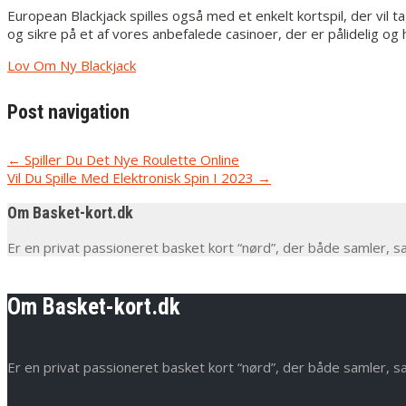
European Blackjack spilles også med et enkelt kortspil, der vil t
og sikre på et af vores anbefalede casinoer, der er pålidelig og 
Lov Om Ny Blackjack
Post navigation
←
Spiller Du Det Nye Roulette Online
Vil Du Spille Med Elektronisk Spin I 2023
→
Om Basket-kort.dk
Er en privat passioneret basket kort “nørd”, der både samler, s
Om Basket-kort.dk
Er en privat passioneret basket kort “nørd”, der både samler, s