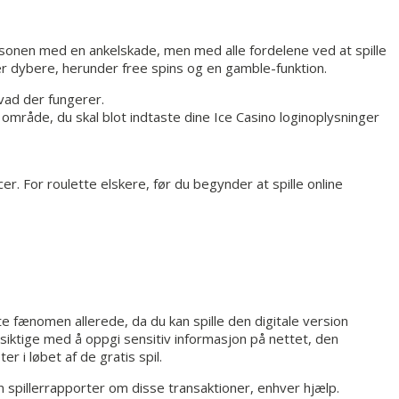
sæsonen med en ankelskade, men med alle fordelene ved at spille
kker dybere, herunder free spins og en gamble-funktion.
hvad der fungerer.
 område, du skal blot indtaste dine Ice Casino loginoplysninger
r. For roulette elskere, før du begynder at spille online
te fænomen allerede, da du kan spille den digitale version
rsiktige med å oppgi sensitiv informasjon på nettet, den
r i løbet af de gratis spil.
n spillerrapporter om disse transaktioner, enhver hjælp.