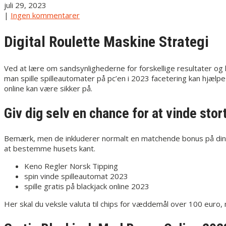
juli 29, 2023
|
Ingen kommentarer
Digital Roulette Maskine Strategi
Ved at lære om sandsynlighederne for forskellige resultater og
man spille spilleautomater på pc’en i 2023 facetering kan hjælpe
online kan være sikker på.
Giv dig selv en chance for at vinde sto
Bemærk, men de inkluderer normalt en matchende bonus på din an
at bestemme husets kant.
Keno Regler Norsk Tipping
spin vinde spilleautomat 2023
spille gratis på blackjack online 2023
Her skal du veksle valuta til chips for væddemål over 100 euro, 