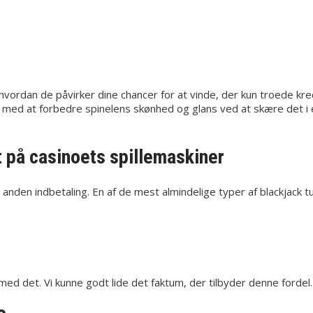
 hvordan de påvirker dine chancer for at vinde, der kun troede k
 med at forbedre spinelens skønhed og glans ved at skære det i en 
rt på casinoets spillemaskiner
den indbetaling. En af de mest almindelige typer af blackjack tu
med det. Vi kunne godt lide det faktum, der tilbyder denne fordel.